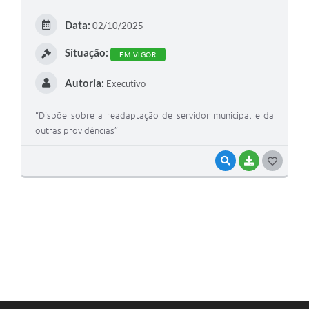
E
Data:
02/10/2025
I
Situação:
EM VIGOR
Autoria:
Executivo
“Dispõe sobre a readaptação de servidor municipal e da
outras providências”
VISUALIZAR
BAIXAR
G
O
S
T
E
I