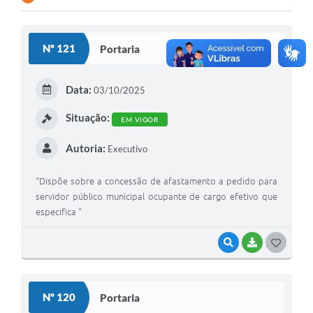
Nº 121
Portaria
Data:
03/10/2025
Situação:
EM VIGOR
Autoria:
Executivo
“Dispõe sobre a concessão de afastamento a pedido para
servidor público municipal ocupante de cargo efetivo que
especifica ”
VISUALIZAR
BAIXAR
G
O
S
Nº 120
Portaria
T