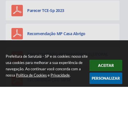
Parecer TCE-Sp 2023
Recomendação MP Casa Abrigo
PROCEDIMENTO PREPARATÓRIO ELEITORAL
Prefeitura de Sarutaiá - SP e os cookies: nosso site
Nº 01/202...
usa cookies para melhorar a sua experiência de
ACEITAR
navegação. Ao continuar você concorda com a
nossa
Política de Cookies
e
Privacidade
.
PERSONALIZAR
RECOMENDAÇÃO MPSP
RECOMEDAÇÃO ADMINISTRATIVA CONSELHO
TUTELAR