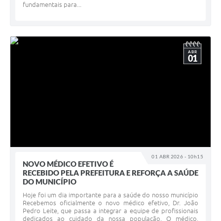
fundamentais para...
ABR
01
01 ABR 2026 - 10h15
NOVO MÉDICO EFETIVO É
RECEBIDO PELA PREFEITURA E REFORÇA A SAÚDE
DO MUNICÍPIO
Hoje foi um dia importante para a saúde do nosso município
Recebemos oficialmente o novo médico efetivo, Dr. João
Pedro Leite, que passa a integrar a equipe de profissionais
dedicados ao cuidado da nossa população. O médico,