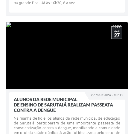
na grande final. Já às 16h30, é a vez...
MAR
27
27 MAR 2026 - 10h12
ALUNOS DA REDE MUNICIPAL
DE ENSINO DE SARUTAIÁ REALIZAM PASSEATA
CONTRA A DENGUE
Na manhã de hoje, os alunos da rede municipal de educação
de Sarutaiá participaram de uma importante passeata de
conscientização contra a dengue, mobilizando a comunidade
em prol da saúde pública. A ação foi idealizada pelo setor de