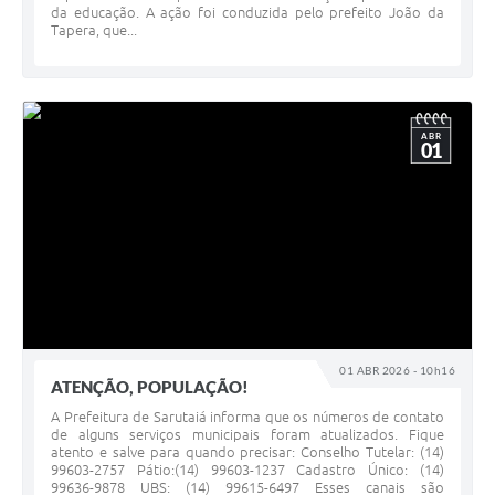
da educação. A ação foi conduzida pelo prefeito João da
Tapera, que...
ABR
01
01 ABR 2026 - 10h16
ATENÇÃO, POPULAÇÃO!
A Prefeitura de Sarutaiá informa que os números de contato
de alguns serviços municipais foram atualizados. Fique
atento e salve para quando precisar: Conselho Tutelar: (14)
99603-2757 Pátio:(14) 99603-1237 Cadastro Único: (14)
99636-9878 UBS: (14) 99615-6497 Esses canais são