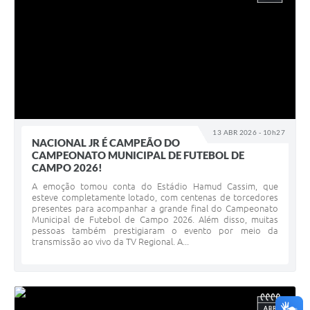
13 ABR 2026 - 10h27
NACIONAL JR É CAMPEÃO DO
CAMPEONATO MUNICIPAL DE FUTEBOL DE
CAMPO 2026!
A emoção tomou conta do Estádio Hamud Cassim, que
esteve completamente lotado, com centenas de torcedores
presentes para acompanhar a grande final do Campeonato
Municipal de Futebol de Campo 2026. Além disso, muitas
pessoas também prestigiaram o evento por meio da
transmissão ao vivo da TV Regional. A...
ABR