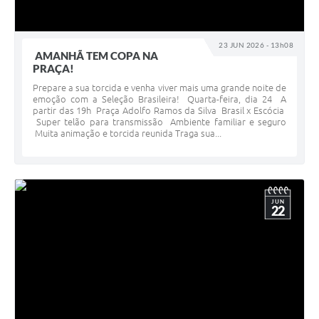
23 JUN 2026 - 13h08
AMANHÃ TEM COPA NA
PRAÇA!
Prepare a sua torcida e venha viver mais uma grande noite de
emoção com a Seleção Brasileira! Quarta-feira, dia 24 A
partir das 19h Praça Adolfo Ramos da Silva Brasil x Escócia
Super telão para transmissão Ambiente familiar e seguro
Muita animação e torcida reunida Traga sua...
JUN
22