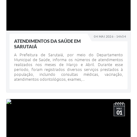
04 MAI 2026 - 14h54
ATENDIMENTOS DA SAÚDE EM
SARUTAIÁ
A Prefeitura de Sarutaiá, por meio do Departamento
Municipal de Saúde, informa os números de atendimentos
realizados nos meses de Março e Abril. Durante esse
período, foram registrados diversos serviços prestados à
população, incluindo consultas médicas, vacinação,
atendimentos odontológicos, exames,...
MAI
01