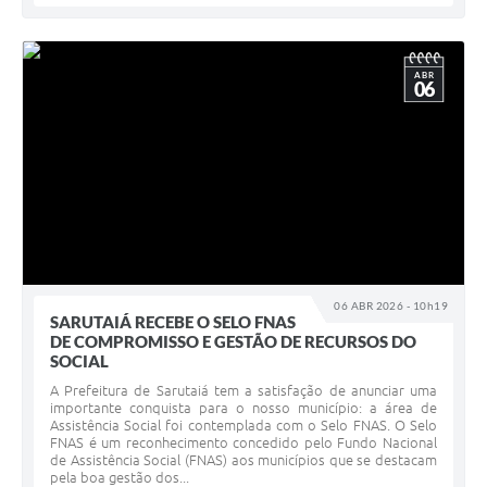
ABR
06
06 ABR 2026 - 10h19
SARUTAIÁ RECEBE O SELO FNAS
DE COMPROMISSO E GESTÃO DE RECURSOS DO
SOCIAL
A Prefeitura de Sarutaiá tem a satisfação de anunciar uma
importante conquista para o nosso município: a área de
Assistência Social foi contemplada com o Selo FNAS. O Selo
FNAS é um reconhecimento concedido pelo Fundo Nacional
de Assistência Social (FNAS) aos municípios que se destacam
pela boa gestão dos...