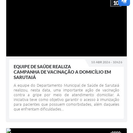
10
10 ABR 2026 - 10h26
EQUIPE DE SAÚDE REALIZA
CAMPANHA DE VACINAÇÃO A DOMICÍLIO EM
SARUTAIÁ
A equipe do Departamento Municipal de Saúde de Sarutaiá
realizou, nesta data, uma importante ação de vacinação
contra a gripe por meio de atendimento domiciliar. A
iniciativa teve como objetivo garantir o acesso à imunização
para pacientes que possuem comorbidades, além daqueles
que enfrentam dificuldades...