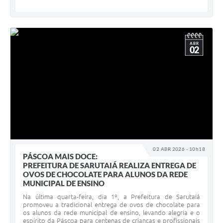
ABR
02
02 ABR 2026 - 10h18
PÁSCOA MAIS DOCE:
PREFEITURA DE SARUTAIÁ REALIZA ENTREGA DE
OVOS DE CHOCOLATE PARA ALUNOS DA REDE
MUNICIPAL DE ENSINO
Na última quarta-feira, dia 1º, a Prefeitura de Sarutaiá
promoveu a tradicional entrega de ovos de chocolate para
os alunos da rede municipal de ensino, levando alegria e o
espírito da Páscoa para centenas de crianças e profissionais