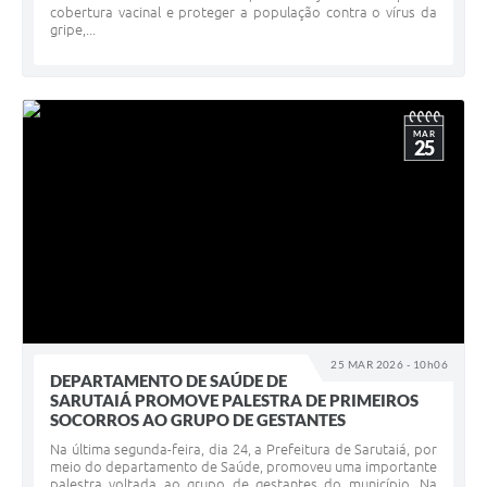
cobertura vacinal e proteger a população contra o vírus da
gripe,...
MAR
25
25 MAR 2026 - 10h06
DEPARTAMENTO DE SAÚDE DE
SARUTAIÁ PROMOVE PALESTRA DE PRIMEIROS
SOCORROS AO GRUPO DE GESTANTES
Na última segunda-feira, dia 24, a Prefeitura de Sarutaiá, por
meio do departamento de Saúde, promoveu uma importante
palestra voltada ao grupo de gestantes do município. Na