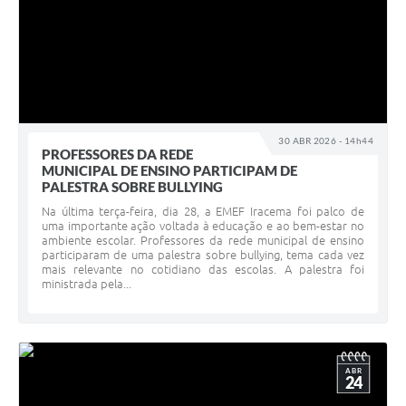
30 ABR 2026 - 14h44
PROFESSORES DA REDE
MUNICIPAL DE ENSINO PARTICIPAM DE
PALESTRA SOBRE BULLYING
Na última terça-feira, dia 28, a EMEF Iracema foi palco de
uma importante ação voltada à educação e ao bem-estar no
ambiente escolar. Professores da rede municipal de ensino
participaram de uma palestra sobre bullying, tema cada vez
mais relevante no cotidiano das escolas. A palestra foi
ministrada pela...
ABR
24