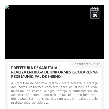
ABR
09
09 ABR 2026 - 10h20
PREFEITURA DE SARUTAIÁ
REALIZA ENTREGA DE UNIFORMES ESCOLARES NA
REDE MUNICIPAL DE ENSINO
A Prefeitura de Sarutaiá realizou, nesta semana, a entrega
dos novos uniformes escolares para os alunos da rede
municipal de ensino. A ação reforça o compromisso da
administração com a educação de qualidade e o bem-estar
dos estudantes. A entrega das camisetas foi realizada pelo
prefeito João, ao lado da...