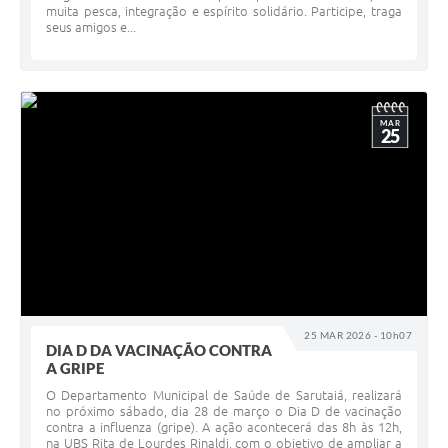
muita pesca, integração e espírito solidário. Participe, traga
seus amigos e...
MAR
25
25 MAR 2026 - 10h07
DIA D DA VACINAÇÃO CONTRA
A GRIPE
O Departamento Municipal de Saúde de Sarutaiá, realizará
no próximo sábado, dia 28 de março o Dia D de vacinação
contra a influenza (gripe). A ação acontecerá das 8h às 12h,
na UBS Rita de Lourdes Rinaldi, com o objetivo de ampliar a