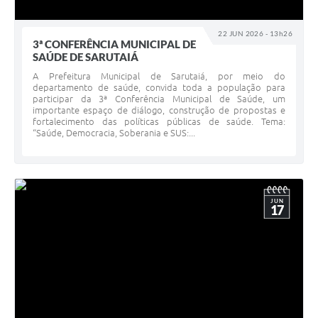
22 JUN 2026 - 13h26
3ª CONFERÊNCIA MUNICIPAL DE
SAÚDE DE SARUTAIÁ
A Prefeitura Municipal de Sarutaiá, por meio do
departamento de saúde, convida toda a população para
participar da 3ª Conferência Municipal de Saúde, um
importante espaço de diálogo, construção de propostas e
fortalecimento das políticas públicas de saúde. Tema:
“Saúde, Democracia, Soberania e SUS:...
JUN
17