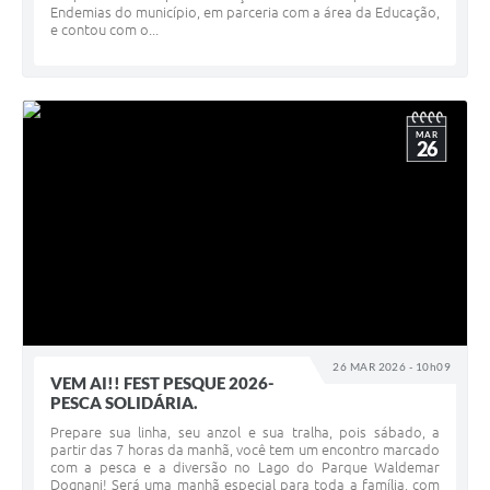
Endemias do município, em parceria com a área da Educação,
e contou com o...
MAR
26
26 MAR 2026 - 10h09
VEM AI!! FEST PESQUE 2026-
PESCA SOLIDÁRIA.
Prepare sua linha, seu anzol e sua tralha, pois sábado, a
partir das 7 horas da manhã, você tem um encontro marcado
com a pesca e a diversão no Lago do Parque Waldemar
Dognani! Será uma manhã especial para toda a família, com