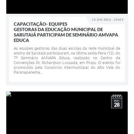
16 JUN 2026 - 13h03
CAPACITAÇÃO- EQUIPES
GESTORAS DA EDUCAÇÃO MUNICIPAL DE
SARUTAIÁ PARTICIPAM DE SEMINÁRIO AMVAPA
EDUCA
As equipes gestoras das duas escolas da rede municipal de
ensino de Sarutaiá participaram, na última sexta-feira (12), do
7º Seminário AMVAPA Educa, realizado no Centro de
Convenções Dr. Richardson Lousada, em Piraju. O evento foi
promovido pelo Consórcio Intermunicipal do Alto Vale do
Paranapanema...
MAI
28