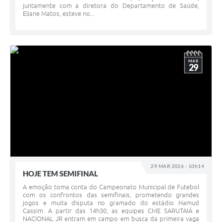
juntamente com a diretora do Departamento de Saúde,
Eliane Matos, esteve no...
MAR
29
29 MAR 2026 - 10h14
HOJE TEM SEMIFINAL
A emoção toma conta do Campeonato Municipal de Futebol
com os confrontos das semifinais, prometendo grandes
jogos e muita disputa no gramado do estádio Hamud
Cassim. A partir das 14h30, as equipes CME SARUTAIÁ e
NACIONAL JR entram em campo em busca da primeira vaga