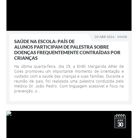
30 ABR 2026 - 14h48
SAÚDE NA ESCOLA: PAÍS DE
ALUNOS PARTICIPAM DE PALESTRA SOBRE
DOENÇAS FREQUENTEMENTE CONTRAÍDAS POR
CRIANÇAS
Na última quarta-feira, dia 29, a EMEI Margarida Alher de
Góes promoveu um importante momento de orientação e
cuidado com a saúde das crianças e suas famílias. Durante a
reunião de pais, foi realizada uma palestra conduzida pelo
médico Dr. João Pedro. Com linguagem acessível e foco na
prevenção, o...
ABR
30