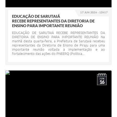
17 JUN 2026 - 13h17
EDUCAÇÃO DE SARUTAIÁ
RECEBE REPRESENTANTES DA DIRETORIA DE
ENSINO PARA IMPORTANTE REUNIÃO
EDUCAÇÃO DE SARUTAIÁ RECEBE REPRESENTANTES DA
DIRETORIA DE ENSINO PARA IMPORTANTE REUNIÃO Na
manhã desta quarta-feira, a Prefeitura de Sarutaiá recebeu
representantes da Diretoria de Ensino de Piraju para uma
importante reunião voltada à implementação e ao
fortalecimento das ações do PNEERQ (Política...
JUN
16