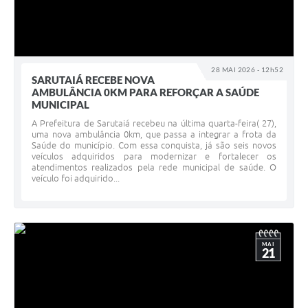
28 MAI 2026 - 12h52
SARUTAIÁ RECEBE NOVA
AMBULÂNCIA 0KM PARA REFORÇAR A SAÚDE
MUNICIPAL
A Prefeitura de Sarutaiá recebeu na última quarta-feira( 27),
uma nova ambulância 0km, que passa a integrar a frota da
Saúde do município. Com essa conquista, já são seis novos
veículos adquiridos para modernizar e fortalecer os
atendimentos realizados pela rede municipal de saúde. O
veículo foi adquirido...
MAI
21