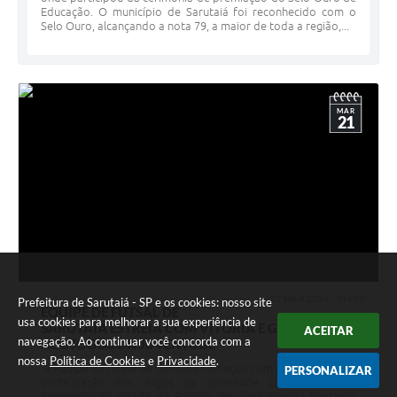
Educação. O município de Sarutaiá foi reconhecido com o
Selo Ouro, alcançando a nota 79, a maior de toda a região,...
MAR
21
21 MAR 2026 - 09h50
Prefeitura de Sarutaiá - SP e os cookies: nosso site
EQUIPE DE FUTSAL DE
usa cookies para melhorar a sua experiência de
SARUTAIÁ ESTREIA COM VITÓRIA E GOLEADA
ACEITAR
navegação. Ao continuar você concorda com a
NOS JOGOS DA JUVENTUDE
nossa
Política de Cookies
e
Privacidade
.
A equipe de futsal de Sarutaiá começou com o pé direito sua
PERSONALIZAR
participação nos Jogos da Juventude 2026. A estreia
aconteceu na cidade de Fartura, em uma partida bastante