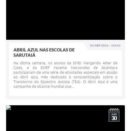
30 ABR 2026 - 14h46
ABRIL AZUL NAS ESCOLAS DE
SARUTAIÁ
Na última semana, os alunos da EMEI Margarida Alher de
Góes, e da EMEF Iracema Marcondes de Alcântara
participaram de uma série de atividades especiais em alusão
ao Abril Azul, mês dedicado à conscientização sobre o
Transtorno do Espectro Autista (TEA). O Abril Azul é uma
campanha de alcance mundial que...
ABR
30