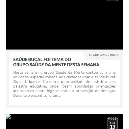
16 ABR 2026 - 10h30
SAÚDE BUCAL FOI TEMA DO
GRUPO SAÚDE DA MENTE DESTA SEMANA
Nesta semana, o grupo Saúde da Mente contou com uma
atividade especial voltada aos cuidados com a saúde bucal.
Os participantes tiveram a oportunidade de assistir a uma
palestra educativa, onde foram abordadas orientações
importantes sobre higiene oral e a prevenção de doenças.
Durante o encontro, foram...
ABR
13