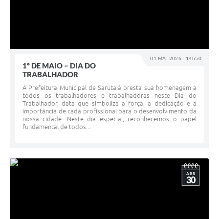
01 MAI 2026 - 14h50
1º DE MAIO – DIA DO
TRABALHADOR
A Prefeitura Municipal de Sarutaiá presta sua homenagem a
todos os trabalhadores e trabalhadoras neste Dia do
Trabalhador, data que simboliza a força, a dedicação e a
importância de cada profissional para o desenvolvimento da
nossa cidade. Neste dia especial, reconhecemos o papel
fundamental de todos...
ABR
30