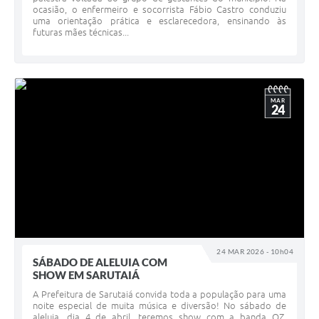
ocasião, o enfermeiro e socorrista Fábio Castro conduziu
uma orientação prática e esclarecedora, ensinando às
futuras mães técnicas...
MAR
24
24 MAR 2026 - 10h04
SÁBADO DE ALELUIA COM
SHOW EM SARUTAIÁ
A Prefeitura de Sarutaiá convida toda a população para uma
noite especial de muita música e diversão! No sábado de
aleluia, dia 4 de abril, teremos show com a banda OZ,