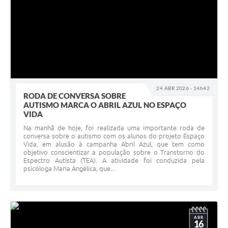
24 ABR 2026 - 14h42
RODA DE CONVERSA SOBRE
AUTISMO MARCA O ABRIL AZUL NO ESPAÇO
VIDA
Na manhã de hoje, foi realizada uma importante roda de
conversa sobre o autismo com os alunos do projeto Espaço
Vida, em alusão à campanha Abril Azul, que tem como
objetivo conscientizar a população sobre o Transtorno do
Espectro Autista (TEA). A atividade foi conduzida pela
psicóloga Maria Angélica, que...
ABR
16