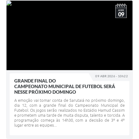
ABR
09
09 ABR 2026 - 10h22
GRANDE FINAL DO
CAMPEONATO MUNICIPAL DE FUTEBOL SERÁ
NESSE PRÓXIMO DOMINGO
A emoção vai tomar conta de Sarutaiá no próximo domingo,
dia 12, com a grande final do Campeonato Municipal de
Futebol. Os jogos serão realizados no Estádio Hamud Cassim
e prometem uma tarde de muita disputa, talento e torcida. A
programação começa às 14h30, com a decisão de 3º e 4º
lugar entre as equipes...