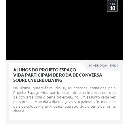
ABR
10
10 ABR 2026 - 10h23
ALUNOS DO PROJETO ESPAÇO
VIDA PARTICIPAM DE RODA DE CONVERSA
SOBRE CYBERBULLYING
Na última quarta-feira, dia 8, as crianças atendidas pelo
Projeto Espaço Vida participaram de uma importante roda
de conversa com o tema cyberbullying, um assunto cada vez
mais presente no dia a dia dos jovens. A palestra foi mediada
pela psicóloga Maria Angélica, que abordou o tema de forma
clara e...