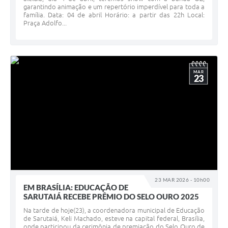
garantindo animação e um repertório imperdível para toda a
família. Data: 04 de abril Horário: a partir das 22h Local:
Praça Adolfo...
MAR
23
23 MAR 2026 - 10h00
EM BRASÍLIA: EDUCAÇÃO DE
SARUTAIÁ RECEBE PRÊMIO DO SELO OURO 2025
Na tarde de hoje(23), a coordenadora municipal de Educação
de Sarutaiá, Keli Machado, esteve na capital federal, Brasília,
onde participou da cerimônia de premiação do Selo Ouro de