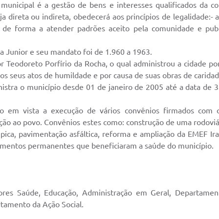
 municipal é a gestão de bens e interesses qualificados da c
 direta ou indireta, obedecerá aos princípios de legalidade:- 
ar de forma a atender padrões aceito pela comunidade e publi
ra Junior e seu mandato foi de 1.960 a 1963.
r Teodoreto Porfírio da Rocha, o qual administrou a cidade po
los seus atos de humildade e por causa de suas obras de caridad
ministra o município desde 01 de janeiro de 2005 até a data d
o em vista a execução de vários convênios firmados com o
 ao povo. Convênios estes como: construção de uma rodoviária
mpica, pavimentação asfáltica, reforma e ampliação da EMEF 
amentos permanentes que beneficiaram a saúde do município.
etores Saúde, Educação, Administração em Geral, Departame
tamento da Ação Social.