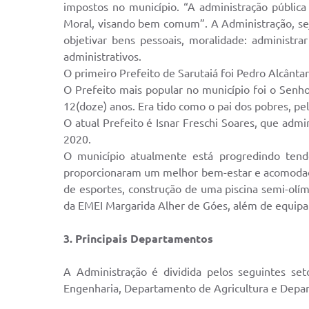
impostos no município. “A administração pública
Moral, visando bem comum”. A Administração, seja
objetivar bens pessoais, moralidade: administr
administrativos.
O primeiro Prefeito de Sarutaiá foi Pedro Alcânta
O Prefeito mais popular no município foi o Senho
12(doze) anos. Era tido como o pai dos pobres, pe
O atual Prefeito é Isnar Freschi Soares, que ad
2020.
O município atualmente está progredindo tend
proporcionaram um melhor bem-estar e acomodação
de esportes, construção de uma piscina semi-olí
da EMEI Margarida Alher de Góes, além de equip
3. Principais Departamentos
A Administração é dividida pelos seguintes s
Engenharia, Departamento de Agricultura e Depar