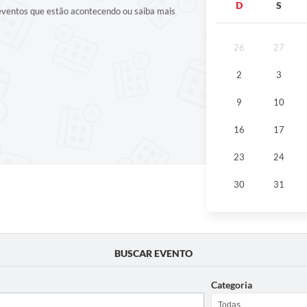
D
S
 eventos que estão acontecendo ou saiba mais
26
27
2
3
9
10
16
17
23
24
30
31
BUSCAR EVENTO
Categoria