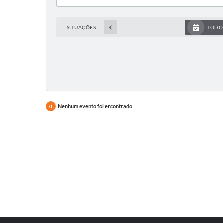
SITUAÇÕES
TODO
Nenhum evento foi encontrado
0