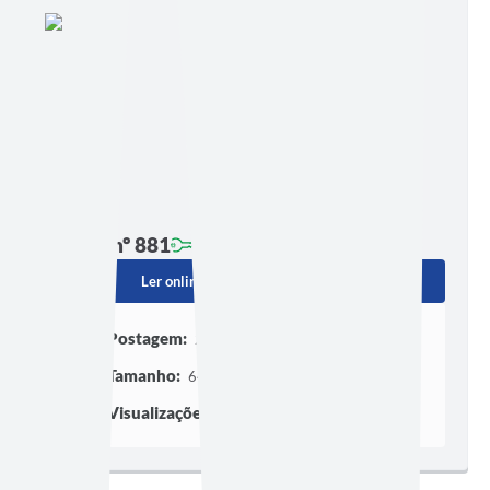
Edição nº 881
Ler online
Baixar
Postagem:
20/07/2026 às 22h30
Tamanho:
648,31 KB | 2 páginas
Visualizações:
194