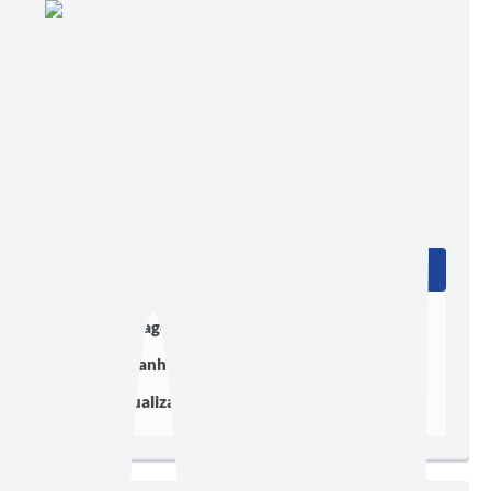
Edição nº 882
Ler online
Baixar
Postagem:
21/07/2026 às 16h00
Tamanho:
645,36 KB | 1 página
Visualizações:
120