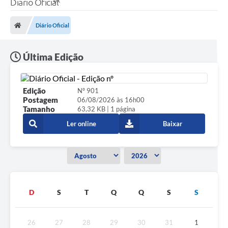
Diário Oficial
Diário Oficial
Última Edição
Edição
Nº 901
Postagem
06/08/2026 às 16h00
Tamanho
63,32 KB | 1 página
Ler online
Baixar
D
S
T
Q
Q
S
S
26
27
28
29
30
31
1