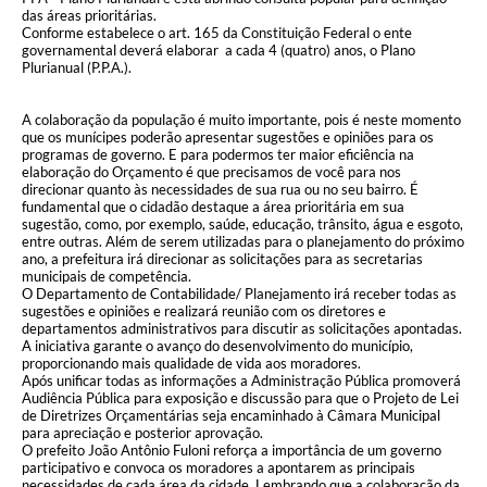
das áreas prioritárias.
Conforme estabelece o art. 165 da Constituição Federal o ente
governamental deverá elaborar a cada 4 (quatro) anos, o Plano
Plurianual (P.P.A.).
A colaboração da população é muito importante, pois é neste momento
que os munícipes poderão apresentar sugestões e opiniões para os
programas de governo. E para podermos ter maior eficiência na
elaboração do Orçamento é que precisamos de você para nos
direcionar quanto às necessidades de sua rua ou no seu bairro. É
fundamental que o cidadão destaque a área prioritária em sua
sugestão, como, por exemplo, saúde, educação, trânsito, água e esgoto,
entre outras. Além de serem utilizadas para o planejamento do próximo
ano, a prefeitura irá direcionar as solicitações para as secretarias
municipais de competência.
O Departamento de Contabilidade/ Planejamento irá receber todas as
sugestões e opiniões e realizará reunião com os diretores e
departamentos administrativos para discutir as solicitações apontadas.
A iniciativa garante o avanço do desenvolvimento do município,
proporcionando mais qualidade de vida aos moradores.
Após unificar todas as informações a Administração Pública promoverá
Audiência Pública para exposição e discussão para que o Projeto de Lei
de Diretrizes Orçamentárias seja encaminhado à Câmara Municipal
para apreciação e posterior aprovação.
O prefeito João Antônio Fuloni reforça a importância de um governo
participativo e convoca os moradores a apontarem as principais
necessidades de cada área da cidade. Lembrando que a colaboração da