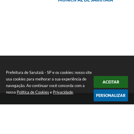
Prefeitura de Sarutaiá - SP e os cookies: nosso site
usa cookies para melhorar a sua experiência de
ACEITAR
navegação. Ao continuar você concorda com a
nossa
Política de Cookies
e
Privacidade
.
PERSONALIZAR
Telefone: (14) 33871900
Endereço: Rua Catarina Milani Maluly, 184 | CEP: 18840-037
Segunda a sexta, das 08h às 11h e das 13h às 17h
CNPJ: 46.223.731/0001-05
Prefeitura de Sarutaiá - SP