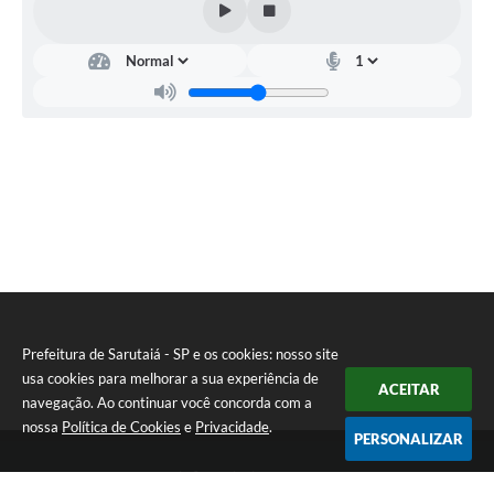
Prefeitura de Sarutaiá - SP e os cookies: nosso site
usa cookies para melhorar a sua experiência de
ACEITAR
navegação. Ao continuar você concorda com a
nossa
Política de Cookies
e
Privacidade
.
PERSONALIZAR
Telefone: (14) 33871900