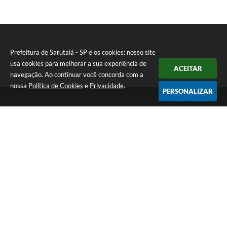
Prefeitura de Sarutaiá - SP e os cookies: nosso site
usa cookies para melhorar a sua experiência de
ACEITAR
navegação. Ao continuar você concorda com a
nossa
Política de Cookies
e
Privacidade
.
PERSONALIZAR
Telefone: (14) 33871900
Endereço: Rua Catarina Milani Maluly, 184 | CEP: 18840-037
Segunda a sexta, das 08h às 11h e das 13h às 17h
CNPJ: 46.223.731/0001-05
Prefeitura de Sarutaiá - SP
Versão do Sistema:
3.5.3 - 19/06/2026
Portal atualizado em:
05/08/2026 15:44
Dados Abertos
Copyright Instar - 2006-2026. Todos os direitos reservados -
Instar Tecnologia