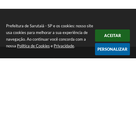
Prefeitura de Sarutaiá - SP e os cookies: nosso site
usa cookies para melhorar a sua experiência de
ACEITAR
navegação. Ao continuar você concorda com a
nossa
Política de Cookies
e
Privacidade
.
PERSONALIZAR
Telefone: (14) 33871900
Endereço: Rua Catarina Milani Maluly, 184 | CEP: 18840-037
Segunda a sexta, das 08h às 11h e das 13h às 17h
CNPJ: 46.223.731/0001-05
Prefeitura de Sarutaiá - SP
Versão do Sistema:
3.5.3 - 19/06/2026
Portal atualizado em:
06/08/2026 15:36
Dados Abertos
Copyright Instar - 2006-2026. Todos os direitos reservados -
Instar Tecnologia