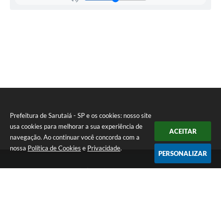
to
de
Esp
orte
e
Laz
er
Diret
or:
Paul
o
Rogé
rio
de
Prefeitura de Sarutaiá - SP e os cookies: nosso site
Cast
usa cookies para melhorar a sua experiência de
ro
ACEITAR
navegação. Ao continuar você concorda com a
nossa
Política de Cookies
e
Privacidade
.
PERSONALIZAR
Telefone: (14) 33871900
Endereço: Rua Catarina Milani Maluly, 184 | CEP: 18840-037
Segunda a sexta, das 08h às 11h e das 13h às 17h
CNPJ: 46.223.731/0001-05
Prefeitura de Sarutaiá - SP