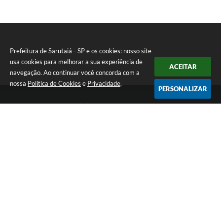
Prefeitura de Sarutaiá - SP e os cookies: nosso site
usa cookies para melhorar a sua experiência de
ACEITAR
navegação. Ao continuar você concorda com a
nossa
Política de Cookies
e
Privacidade
.
PERSONALIZAR
Telefone: (14) 33871900
Endereço: Rua Catarina Milani Maluly, 184 | CEP: 18840-037
Segunda a sexta, das 08h às 11h e das 13h às 17h
CNPJ: 46.223.731/0001-05
Prefeitura de Sarutaiá - SP
Versão do Sistema:
3.5.3 - 19/06/2026
Portal atualizado em:
06/08/2026 15:36
Dados Abertos
Copyright Instar - 2006-2026. Todos os direitos reservados -
Instar Tecnologia