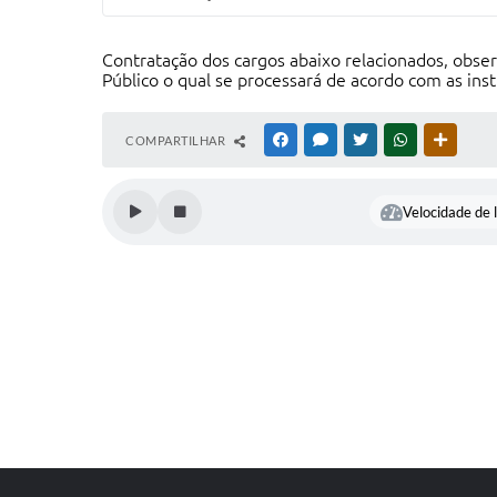
Contratação dos cargos abaixo relacionados, obse
Público o qual se processará de acordo com as ins
COMPARTILHAR
FACEBOOK
MESSENGER
TWITTER
WHATSAPP
OUTRAS
Velocidade de l