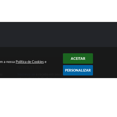
ACEITAR
com a nossa
Política de Cookies
e
NEWSLETTER
PERSONALIZAR
as
Inscreva-se
e receba em seu e-mail
informativos da Prefeitura
 15:36