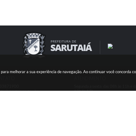
ies para melhorar a sua experiência de navegação. Ao continuar você concorda 
NTATO
ATENDIMENTO
) 33871900
Segunda a sexta, das 08h às 11h e d
ato@sarutaia.sp.gov.br
13h às 17h
ersão do Sistema:
3.5.3 - 19/06/2026
Portal atualizado em:
06/08/2026
© Copyright Instar - 2006-2026. Todos os direitos reservados -
Instar Tecnologia