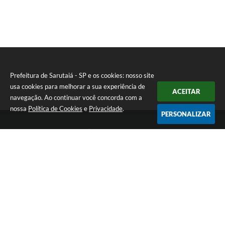
Prefeitura de Sarutaiá - SP e os cookies: nosso site
usa cookies para melhorar a sua experiência de
ACEITAR
navegação. Ao continuar você concorda com a
nossa
Política de Cookies
e
Privacidade
.
PERSONALIZAR
Telefone: (14) 33871900
Endereço: Rua Catarina Milani Maluly, 184 | CEP: 18840-037
Segunda a sexta, das 08h às 11h e das 13h às 17h
CNPJ: 46.223.731/0001-05
Prefeitura de Sarutaiá - SP
Versão do Sistema:
3.5.3 - 19/06/2026
Portal atualizado em:
06/08/2026 15:36
Dados Abertos