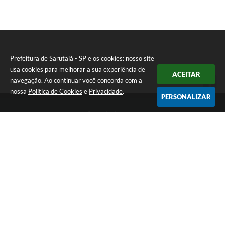
I
Prefeitura de Sarutaiá - SP e os cookies: nosso site
usa cookies para melhorar a sua experiência de
ACEITAR
navegação. Ao continuar você concorda com a
nossa
Política de Cookies
e
Privacidade
.
PERSONALIZAR
Telefone: (14) 33871900
Endereço: Rua Catarina Milani Maluly, 184 | CEP: 18840-037
Segunda a sexta, das 08h às 11h e das 13h às 17h
CNPJ: 46.223.731/0001-05
Prefeitura de Sarutaiá - SP
Versão do Sistema:
3.5.3 - 19/06/2026
Portal atualizado em:
06/08/2026 15:36
Dados Abertos
Copyright Instar - 2006-2026. Todos os direitos reservados -