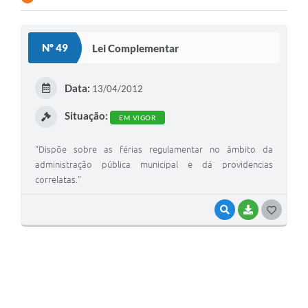
Nº 49
Lei Complementar
Data:
13/04/2012
Situação:
EM VIGOR
“Dispõe sobre as férias regulamentar no âmbito da
administração pública municipal e dá providencias
correlatas.”
VISUALIZAR
BAIXAR
G
O
S
T
E