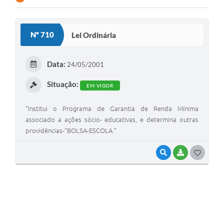
Nº 710
Lei Ordinária
Data:
24/05/2001
Situação:
EM VIGOR
“Institui o Programa de Garantia de Renda Mínima
associado a ações sócio- educativas, e determina outras
providências-“BOLSA-ESCOLA.”
VISUALIZAR
BAIXAR
G
O
S
T
E