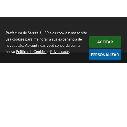
I
Prefeitura de Sarutaiá - SP e os cookies: nosso site
usa cookies para melhorar a sua experiência de
ACEITAR
navegação. Ao continuar você concorda com a
nossa
Política de Cookies
e
Privacidade
.
PERSONALIZAR
Telefone: (14) 33871900
Endereço: Rua Catarina Milani Maluly, 184 | CEP: 18840-037
Segunda a sexta, das 08h às 11h e das 13h às 17h
CNPJ: 46.223.731/0001-05
Prefeitura de Sarutaiá - SP
Versão do Sistema:
3.5.3 - 19/06/2026
Portal atualizado em:
06/08/2026 15:36
Dados Abertos
Copyright Instar - 2006-2026. Todos os direitos reservados -