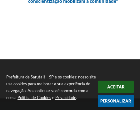
conscientização mobilizam a comunidade"
Prefeitura de Sarutaiá - SP e os cookies: nosso site
usa cookies para melhorar a sua experiência de
ACEITAR
navegação. Ao continuar você concorda com a
nossa
Política de Cookies
e
Privacidade
.
PERSONALIZAR
Telefone: (14) 33871900
Endereço: Rua Catarina Milani Maluly, 184 | CEP: 18840-037
Segunda a sexta, das 08h às 11h e das 13h às 17h
CNPJ: 46.223.731/0001-05
Prefeitura de Sarutaiá - SP