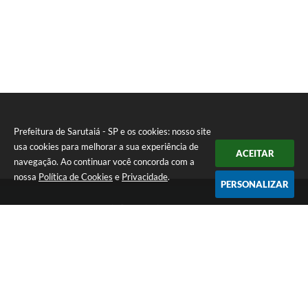
Prefeitura de Sarutaiá - SP e os cookies: nosso site
usa cookies para melhorar a sua experiência de
ACEITAR
navegação. Ao continuar você concorda com a
nossa
Política de Cookies
e
Privacidade
.
PERSONALIZAR
Telefone: (14) 33871900
Endereço: Rua Catarina Milani Maluly, 184 | CEP: 18840-037
Segunda a sexta, das 08h às 11h e das 13h às 17h
CNPJ: 46.223.731/0001-05
Prefeitura de Sarutaiá - SP
Versão do Sistema:
3.5.3 - 19/06/2026