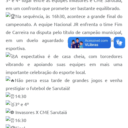
3º e 4º lugar entre as equipes Invasores e CME Sarutaiá,
em um confronto que promete ser bastante equilibrado.
Na sequência, às 16h30, acontece a grande final do
campeonato. A equipe Nacional JR enfrenta o time Fim
de Carreira na disputa pelo título de campeão municipal,
em um duelo aguardado por toda a comunidade
esportiva.
A expectativa é de casa cheia, com torcedores
vibrando e apoiando suas equipes em mais uma
importante celebração do esporte local.
Não perca essa tarde de grandes jogos e venha
prestigiar o futebol de Sarutaiá!
14:30
3º e 4º
Invasores X CME Sarutaiá
16:30