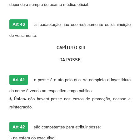
dependerá sempre de exame médico oficial.
Art 40
a readaptação não ocorrerá aumento ou diminuição
de vencimento.
CAPÍTULO XIII
DA POSSE
Art 41
a posse é o ato pelo qual se completa a investidura
do nome é veado ao respectivo cargo público.
§ Único-
não haverá posse nos casos de promoção, acesso e
reintegração.
Art 42
são competentes para atribuir posse:
I- na esfera do executivo;