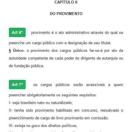
CAPÍTULO II
DO PROVIMENTO
Art 6º
provimento é o ato administrativo através do qual se
preenche um cargo público com a designação de seu titular.
§ Único-
o provimento dos cargos públicos far-se-á por ato da
autoridade competente de cada poder do dirigente de autarquia ou
de fundação pública.
Art 7º
os cargos públicos serão acessíveis a quem
preencher obrigatoriamente os seguintes requisitos:
I- seja brasileiro nato ou naturalizado;
II- tenha sido provimento habilitado em concurso, ressalvado o
preenchimento de cargo do livro provimento em comissão;
III- esteja no gozo dos direitos políticos;