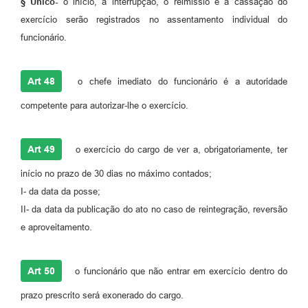
§ Único-
o início, a interrupção, o reimissio e a cassação do
exercício serão registrados no assentamento individual do
funcionário.
Art 48
o chefe imediato do funcionário é a autoridade
competente para autorizar-lhe o exercício.
Art 49
o exercício do cargo de ver a, obrigatoriamente, ter
início no prazo de 30 dias no máximo contados;
I- da data da posse;
II- da data da publicação do ato no caso de reintegração, reversão
e aproveitamento.
Art 50
o funcionário que não entrar em exercício dentro do
prazo prescrito será exonerado do cargo.