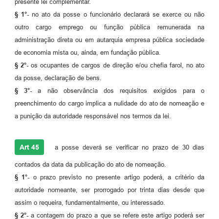
presente lei complementar.
§ 1°-
no ato da posse o funcionário declarará se exerce ou não
outro cargo emprego ou função pública remunerada na
administração direta ou em autarquia empresa pública sociedade
de economia mista ou, ainda, em fundação pública.
§ 2°-
os ocupantes de cargos de direção e/ou chefia farol, no ato
da posse, declaração de bens.
§ 3°-
a não observância dos requisitos exigidos para o
preenchimento do cargo implica a nulidade do ato de nomeação e
a punição da autoridade responsável nos termos da lei.
Art 45
a posse deverá se verificar no prazo de 30 dias
contados da data da publicação do ato de nomeação.
§ 1°-
o prazo previsto no presente artigo poderá, a critério da
autoridade nomeante, ser prorrogado por trinta dias desde que
assim o requeira, fundamentalmente, ou interessado.
§ 2°-
a contagem do prazo a que se refere este artigo poderá ser