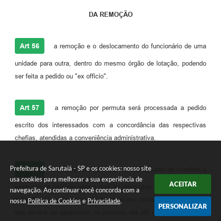
DA REMOÇÃO
Art 56
a remoção e o deslocamento do funcionário de uma
unidade para outra, dentro do mesmo órgão de lotação, podendo
ser feita a pedido ou "ex officio".
Art 57
a remoção por permuta será processada a pedido
escrito dos interessados com a concordância das respectivas
chefias, atendidas a conveniência administrativa.
Prefeitura de Sarutaiá - SP e os cookies: nosso site
Art 58
o funcionário removido deverá assumir de imediato o
usa cookies para melhorar a sua experiência de
ACEITAR
exercício na unidade para a qual foi deslocado, salvo quando em
navegação. Ao continuar você concorda com a
férias licença o desempenho de cargo em comissão hipóteses em
nossa
Política de Cookies
e
Privacidade
.
PERSONALIZAR
que deverá se apresentar no primeiro dia útil após o término do