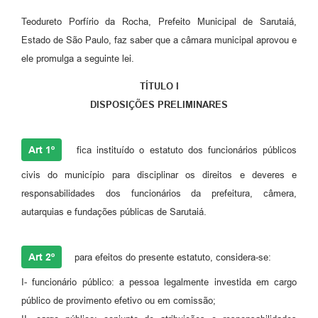
Teodureto Porfírio da Rocha, Prefeito Municipal de Sarutaiá,
Estado de São Paulo, faz saber que a câmara municipal aprovou e
ele promulga a seguinte lei.
TÍTULO I
DISPOSIÇÕES PRELIMINARES
Art 1º
fica instituído o estatuto dos funcionários públicos
civis do município para disciplinar os direitos e deveres e
responsabilidades dos funcionários da prefeitura, câmera,
autarquias e fundações públicas de Sarutaiá.
Art 2º
para efeitos do presente estatuto, considera-se:
I- funcionário público: a pessoa legalmente investida em cargo
público de provimento efetivo ou em comissão;