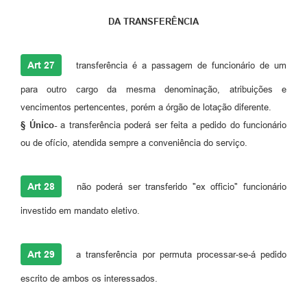
DA TRANSFERÊNCIA
Art 27
transferência é a passagem de funcionário de um
para outro cargo da mesma denominação, atribuições e
vencimentos pertencentes, porém a órgão de lotação diferente.
§ Único-
a transferência poderá ser feita a pedido do funcionário
ou de ofício, atendida sempre a conveniência do serviço.
Art 28
não poderá ser transferido "ex officio" funcionário
investido em mandato eletivo.
Art 29
a transferência por permuta processar-se-á pedido
escrito de ambos os interessados.