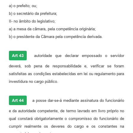
a) o prefeito; ou;
b) o secretário da prefeitura;
II- no âmbito do legislativo;
a) a mesa da câmara, pela competência originária;
b) o presidente da Câmara pela competência derivada.
Art 43
autoridade que declarar empossado o servidor
deverá, sob pena de responsabilidade e, verificar se foram
satisfeitas as condições estabelecidas em lei ou regulamento para
investidura no cargo público.
Art 44
a posse dar-se-á mediante assinatura do funcionário
e da autoridade competente, de termo lavrado em livro próprio no
qual constará obrigatoriamente o compromisso do funcionário de
cumprir realmente os deveres do cargo e os constantes na