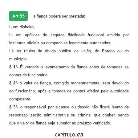
Art 55
a fiança poderá ser prestada:
I- em dinheiro;
II- em apólices de seguros fidelidade funcional emitida por
institutos oficiais ou companhias legalmente autorizadas;
III- os títulos da dívida pública da união, do Estado ou do
município.
§ 1°-
É verdade o levantamento da fiança antes de tomadas as
contas do funcionário.
§ 2°-
o valor da fiança, corrigido monetariamente, será devolvido
ao funcionário, após a tomada de contas efetiva pela autoridade
competente.
§ 3°-
o responsável por alcance ou desvio não ficará isento de
responsabilização administrativa ou criminal que couber, sendo
que o valor de fiança seja superior ao prejuízo verificado.
CAPÍTULO XVI