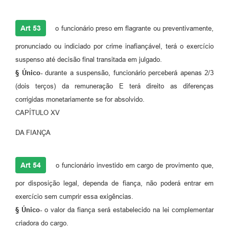
Art 53
o funcionário preso em flagrante ou preventivamente,
pronunciado ou indiciado por crime inafiançável, terá o exercício
suspenso até decisão final transitada em julgado.
§ Único-
durante a suspensão, funcionário perceberá apenas 2/3
(dois terços) da remuneração E terá direito as diferenças
corrigidas monetariamente se for absolvido.
CAPÍTULO XV
DA FIANÇA
Art 54
o funcionário investido em cargo de provimento que,
por disposição legal, dependa de fiança, não poderá entrar em
exercício sem cumprir essa exigências.
§ Único-
o valor da fiança será estabelecido na lei complementar
criadora do cargo.