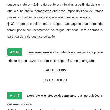
suspensa até o máximo de cento e vinte dias a partir da data em
que o funcionário demonstrar que está impossibilitado de tomar
posse por motivo de doença apurada em inspeção médica.
§ 3°-
o prazo previsto neste artigo, para aquele que antecede
tomar posse for incorporado às forças armadas será contado a
partir da data de desincorporação.
Art 46
tornar-se-á sem efeito o ato de nomeação se a posse
não se der no prazo prescrito pelo artigo 45 e seus parágrafos.
CAPÍTULO XIV
DO EXERCÍCIO
Art 47
exercício é o efetivo desempenho das atribuições e
deveres do cargo.