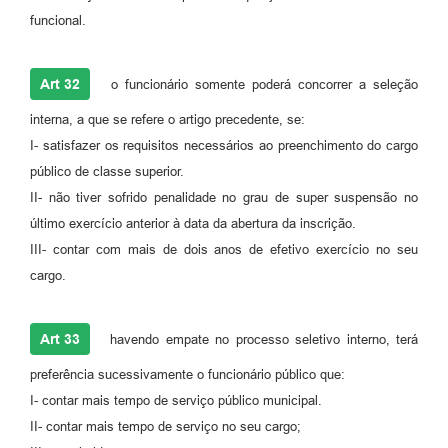
funcional.
Art 32
o funcionário somente poderá concorrer a seleção
interna, a que se refere o artigo precedente, se:
I- satisfazer os requisitos necessários ao preenchimento do cargo
público de classe superior.
II- não tiver sofrido penalidade no grau de super suspensão no
último exercício anterior à data da abertura da inscrição.
III- contar com mais de dois anos de efetivo exercício no seu
cargo.
Art 33
havendo empate no processo seletivo interno, terá
preferência sucessivamente o funcionário público que:
I- contar mais tempo de serviço público municipal.
II- contar mais tempo de serviço no seu cargo;