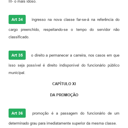
III- o mais idoso.
Art 34
ingresso na nova classe far-se-á na referência do
cargo preenchido, respeitando-se o tempo do servidor não
classificado.
Art 35
o direito a permanecer a carreira, nos casos em que
isso seja possível é direito indisponível do funcionário público
municipal.
CAPÍTULO XI
DA PROMOÇÃO
Art 36
promoção é a passagem do funcionário de um
determinado grau para imediatamente superior da mesma classe.