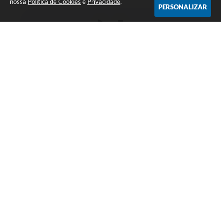
nossa
Política de Cookies
e
Privacidade
.
PERSONALIZAR
Telefone: (14) 33871900
Endereço: Rua Catarina Milani Maluly, 184 | CEP: 18840-037
Segunda a sexta, das 08h às 11h e das 13h às 17h
CNPJ: 46.223.731/0001-05
Prefeitura de Sarutaiá - SP
Versão do Sistema:
3.5.3 - 19/06/2026
Portal atualizado em:
06/08/2026 15:36
Dados Abertos
Copyright Instar - 2006-2026. Todos os direitos reservados -
Instar Tecnologia