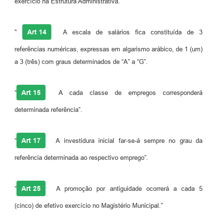
exercício na Estrutura Administrativa.
Art 14
"
A escala de salários fica constituída de 3
referências numéricas, expressas em algarismo arábico, de 1 (um)
a 3 (três) com graus determinados de “A” a “G”.
Art 15
“
A cada classe de empregos corresponderá
determinada referência”.
Art 17
“
A investidura inicial far-se-á sempre no grau da
referência determinada ao respectivo emprego”.
Art 25
“
A promoção por antiguidade ocorrerá a cada 5
(cinco) de efetivo exercício no Magistério Municipal.”