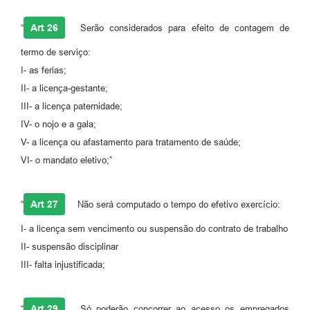
Art 26
“
Serão considerados para efeito de contagem de
termo de serviço:
I- as ferias;
II- a licença-gestante;
III- a licença paternidade;
IV- o nojo e a gala;
V- a licença ou afastamento para tratamento de saúde;
VI- o mandato eletivo;”
Art 27
“
Não será computado o tempo do efetivo exercício:
I- a licença sem vencimento ou suspensão do contrato de trabalho
II- suspensão disciplinar
III- falta injustificada;
Art 29
“
Só poderão concorrer ao acesso os empregados