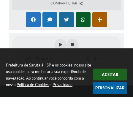
COMPARTILHAR
Prefeitura de Sarutaiá - SP e os cookies: nosso site
usa cookies para melhorar a sua experiência de
ACEITAR
navegação. Ao continuar você concorda com a
nossa
Política de Cookies
e
Privacidade
.
PERSONALIZAR
Telefone: (14) 33871900
Endereço: Rua Catarina Milani Maluly, 184 | CEP: 18840-037
Segunda a sexta, das 08h às 11h e das 13h às 17h
CNPJ: 46.223.731/0001-05
Prefeitura de Sarutaiá - SP