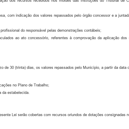
ação dos recursos recebidos nos moldes das Instruções do Tribunal de C
sa, com indicação dos valores repassados pelo órgão concessor e a juntada 
 profissional do responsável pelas demonstrações contábeis;
nculados ao ato concessório, referentes à comprovação da aplicação dos r
zo de 30 (trinta) dias, os valores repassados pelo Município, a partir da data
icações no Plano de Trabalho;
sa da estabelecida.
resente Lei serão cobertas com recursos oriundos de dotações consignadas 