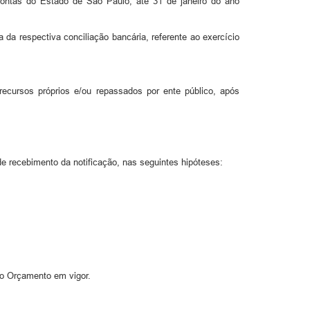
ontas do Estado de São Paulo, até 31 de janeiro do ano
da respectiva conciliação bancária, referente ao exercício
ecursos próprios e/ou repassados por ente público, após
 de recebimento da notificação, nas seguintes hipóteses:
no Orçamento em vigor.