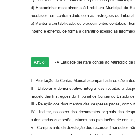
d) Encaminhar mensalmente à Prefeitura Municipal de S
recebidos, em conformidade com as Instruções do Tribunal
e) Manter a contabilidade, os procedimentos contábeis, be
interno e externo, de forma a garantir o acesso às informaç
Art. 3º
- A Entidade prestará contas ao Município da 
I - Prestação de Contas Mensal acompanhada de cópia dos
II - Elaborar o demonstrativo integral das receitas e de
modelo das Instruções do Tribunal de Contas do Estado de
III - Relação dos documentos das despesas pagas, comput
IV - Indicar, no corpo dos documentos originais das des
autenticadas que serão juntadas nas prestações de contas;
V - Comprovante da devolução dos recursos financeiros nã