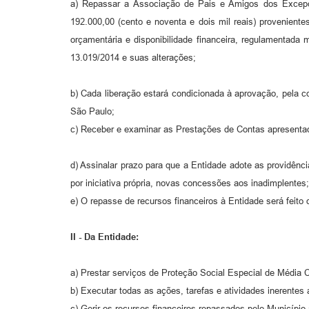
a) Repassar a Associação de Pais e Amigos dos Excepcio
192.000,00 (cento e noventa e dois mil reais) provenie
orçamentária e disponibilidade financeira, regulamentada
13.019/2014 e suas alterações;
b) Cada liberação estará condicionada à aprovação, pela 
São Paulo;
c) Receber e examinar as Prestações de Contas apresentada
d) Assinalar prazo para que a Entidade adote as providênc
por iniciativa própria, novas concessões aos inadimplentes;
e) O repasse de recursos financeiros à Entidade será feito 
II - Da Entidade:
a) Prestar serviços de Proteção Social Especial de Média 
b) Executar todas as ações, tarefas e atividades inerentes
c) Gerir os recursos financeiros repassados pelo Municípi