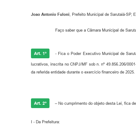
Joao Antonio Fuloni
, Prefeito Municipal de Sarutaiá-SP, 
Faço saber que a Câmara Municipal de Sarutaiá-SP a
Art. 1º
- Fica o Poder Executivo Municipal de Sarut
lucrativos, inscrita no CNPJ/MF sob n. nº 49.856.206/000
da referida entidade durante o exercício financeiro de 2025.
Art. 2º
– No cumprimento do objeto desta Lei, fica d
I - Da Prefeitura: