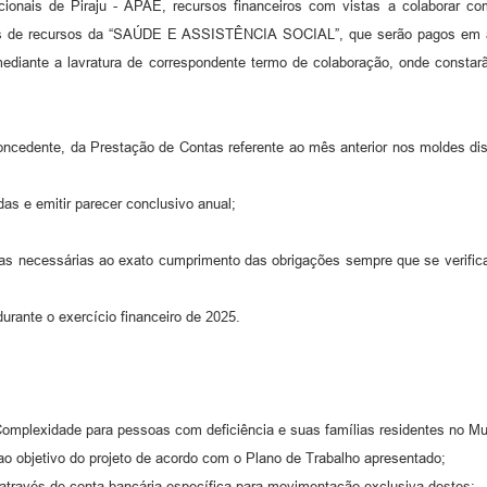
nais de Piraju - APAE, recursos financeiros com vistas a colaborar co
ntes de recursos da “SAÚDE E ASSISTÊNCIA SOCIAL”, que serão pagos em a
 mediante a lavratura de correspondente termo de colaboração, onde constar
concedente, da Prestação de Contas referente ao mês anterior nos moldes di
s e emitir parecer conclusivo anual;
ias necessárias ao exato cumprimento das obrigações sempre que se verific
durante o exercício financeiro de 2025.
Complexidade para pessoas com deficiência e suas famílias residentes no Mu
 ao objetivo do projeto de acordo com o Plano de Trabalho apresentado;
o através de conta bancária específica para movimentação exclusiva destes;