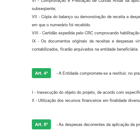
VI - Comprovação e Prestação de Contas Anual da aplic
subseqüente;
VII - Cópia do balanço ou demonstração de receita e despe
em que o numerário foi recebido.
VIII - Certidão expedida pelo CRC comprovando habilitação
IX - Os documentos originais de receitas e despesas vi
contabilizados, ficarão arquivados na entidade beneficiária.
Art. 4º
- A Entidade compromete-se a restituir, no pra
I - Inexecução do objeto do projeto, de acordo com especif
II - Utilização dos recursos financeiros em finalidade diver
Art. 5º
- As despesas decorrentes da aplicação da p