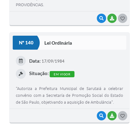
PROVIDÊNCIAS.
VISUALIZAR
BAIXAR
G
O
S
Nº 140
Lei Ordinária
T
E
Data:
17/09/1984
I
Situação:
EM VIGOR
“Autoriza a Prefeitura Municipal de Sarutaiá a celebrar
convênio com a Secretaría de Promoção Social do Estado
de São Paulo, objetivando a aquisição de Ambulância”.
VISUALIZAR
BAIXAR
G
O
S