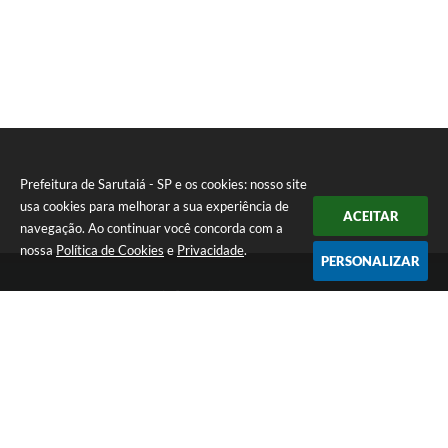
T
E
I
Prefeitura de Sarutaiá - SP e os cookies: nosso site
usa cookies para melhorar a sua experiência de
ACEITAR
navegação. Ao continuar você concorda com a
nossa
Política de Cookies
e
Privacidade
.
PERSONALIZAR
Telefone: (14) 33871900
Endereço: Rua Catarina Milani Maluly, 184 | CEP: 18840-037
Segunda a sexta, das 08h às 11h e das 13h às 17h
CNPJ: 46.223.731/0001-05
Prefeitura de Sarutaiá - SP
Versão do Sistema:
3.5.3 - 19/06/2026
Portal atualizado em:
06/08/2026 15:36
Dados Abertos