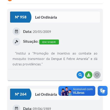
Nº 958
Lei Ordinária
Data:
20/05/2009
Situação:
EM VIGOR
“Institui a “Promoção de Incentivo ao combate ao
mosquito transmissor da Dengue E Febre Amarela” e dá
outras providências.”
VISUALIZAR
BAIXAR
G
O
S
Nº 264
Lei Ordinária
T
E
Data:
09/06/1989