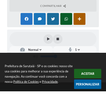
COMPARTILHAR
Prefeitura de Sarutaiá - SP e os cookies: nosso site
usa cookies para melhorar a sua experiência de
ACEITAR
navegação. Ao continuar você concorda com a
nossa
Política de Cookies
e
Privacidade
.
PERSONALIZAR
Telefone: (14) 33871900
Endereço: Rua Catarina Milani Maluly, 184 | CEP: 18840-037
Segunda a sexta, das 08h às 11h e das 13h às 17h
CNPJ: 46.223.731/0001-05