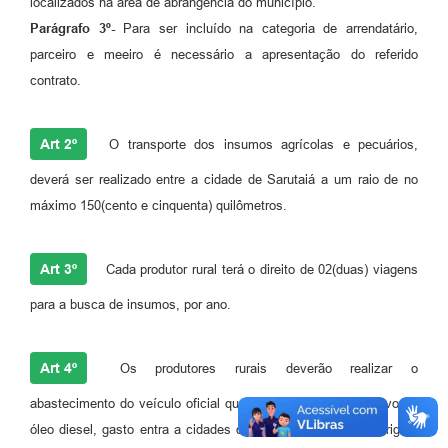
localizados na área de abrangência do município.
Parágrafo 3º-
Para ser incluído na categoria de arrendatário,
parceiro e meeiro é necessário a apresentação do referido
contrato.
Art 2º
O transporte dos insumos agrícolas e pecuários,
deverá ser realizado entre a cidade de Sarutaiá a um raio de no
máximo 150(cento e cinquenta) quilômetros.
Art 3º
Cada produtor rural terá o direito de 02(duas) viagens
para a busca de insumos, por ano.
Art 4º
Os produtores rurais deverão realizar o
abastecimento do veículo oficial que fará o transporte, relativo ao
óleo diesel, gasto entra a cidades de Sarutaiá ao local de origem