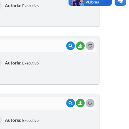
Autoria:
Executivo
S
T
E
I
VISUALIZAR
BAIXAR
G
O
Autoria:
Executivo
S
T
E
I
VISUALIZAR
BAIXAR
G
O
Autoria:
Executivo
S