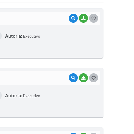
VISUALIZAR
BAIXAR
G
O
Autoria:
Executivo
S
T
E
I
VISUALIZAR
BAIXAR
G
O
Autoria:
Executivo
S
T
E
I