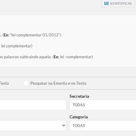
ESTATÍSTICAS
. (
Ex:
"lei complementar 01/2012”)
:
lei complementar)
as palavras subtraindo aquela. (
Ex:
lei -complementar)
Texto
Pesquisar na Ementa e no Texto
Secretaria
Categoria