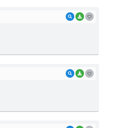
I
VISUALIZAR
BAIXAR
G
O
S
T
E
I
VISUALIZAR
BAIXAR
G
O
S
T
E
I