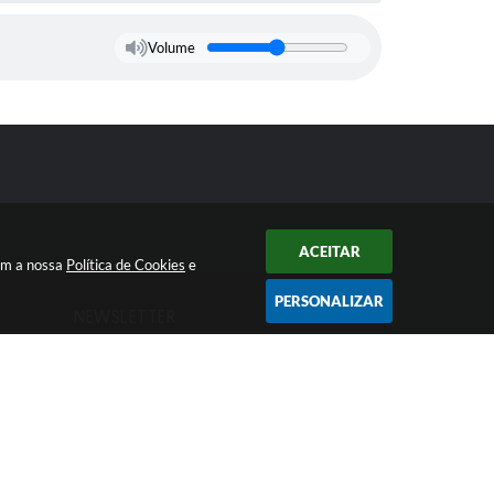
Volume
ACEITAR
com a nossa
Política de Cookies
e
PERSONALIZAR
NEWSLETTER
as
Inscreva-se
e receba em seu e-mail
informativos da Prefeitura
 15:36