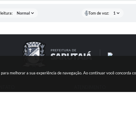
leitura:
Tom de voz:
ies para melhorar a sua experiência de navegação. Ao continuar você concorda 
NTATO
ATENDIMENTO
) 33871900
Segunda a sexta, das 08h às 11h e d
ato@sarutaia.sp.gov.br
13h às 17h
ersão do Sistema:
3.5.3 - 19/06/2026
Portal atualizado em:
06/08/2026