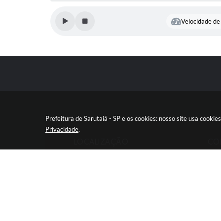
Velocidade de 
Prefeitura de Sarutaiá - SP e os cookies: nosso site usa cook
Privacidade
.
LOCALIZAÇÃO
CO
Rua Catarina Milani Maluly, 184
(14
CEP: 18840-037
cont
V