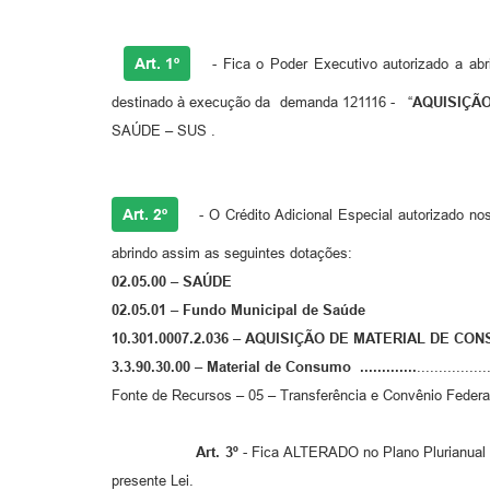
Art. 1º
- Fica o Poder Executivo autorizado a abri
destinado à execução da demanda 121116 - “
AQUISIÇÃ
SAÚDE – SUS .
Art. 2º
- O Crédito Adicional Especial autorizado 
abrindo assim as seguintes dotações:
02.05.00 – SAÚDE
02.05.01 – Fundo Municipal de Saúde
10.301.0007.2.036 –
AQUISIÇÃO DE MATERIAL DE CO
3.3.90.30.00 –
Material de Consumo .............
.............
Fonte de Recursos – 05 – Transferência e Convênio Fede
Art.
3
º
- Fica ALTERADO no Plano Plurianual p
presente Lei.