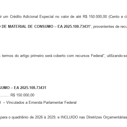
r um Crédito Adicional Especial no valor de até R$ 150.000,00 (Cento e cin
O DE MATERIAL DE CONSUMO
– E
A
2025.108.73431
”, provenientes de r
nos termos do artigo primeiro será coberto com recursos Federal”, utili
NSUMO
– E
A
2025.108.73431
............ R$ 150.000,00
ral – Vinculados a Emenda Parlamentar Federal
ara o quadriênio de 2026 à 2029, e INCLUIDO nas Diretrizes Orçamentárias