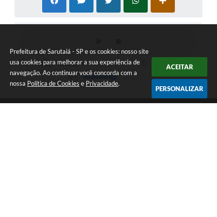
Prefeitura de Sarutaiá - SP e os cookies: nosso site
usa cookies para melhorar a sua experiência de
ACEITAR
navegação. Ao continuar você concorda com a
nossa
Política de Cookies
e
Privacidade
.
PERSONALIZAR
Telefone: (14) 33871900
Endereço: Rua Catarina Milani Maluly, 184 | CEP: 18840-037
Segunda a sexta, das 08h às 11h e das 13h às 17h
CNPJ: 46.223.731/0001-05
Prefeitura de Sarutaiá - SP
Versão do Sistema:
3.5.3 - 19/06/2026
Portal atualizado em:
06/08/2026 15:36
Dados Abertos