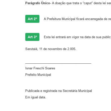
Parágrafo Único-
A doação que trata o “caput” desta lei se
Art 2º
A Prefeitura Municipal ficará encarregada de re
Art 3º
Esta lei entrará em vigor na data de sua publ
Sarutaiá, 11 de novembro de 2.005.
______________________________________
Isnar Freschi Soares
Prefeito Municipal
Publicada e registrada na Secretária Municipal
Em igual data.
_______________________________________