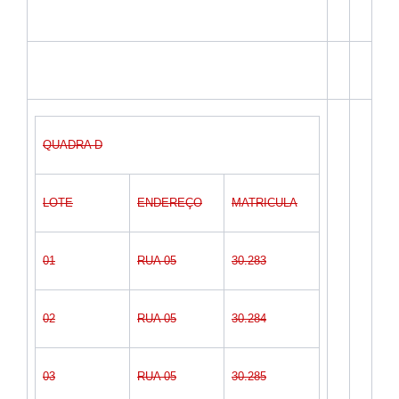
QUADRA D
LOTE
ENDEREÇO
MATRICULA
01
RUA 05
30.283
02
RUA 05
30.284
03
RUA 05
30.285