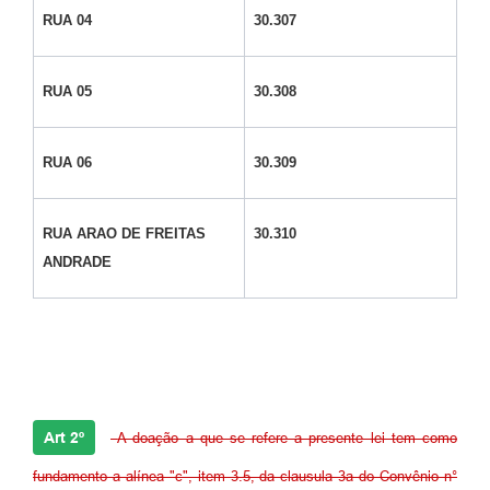
RUA 04
30.307
RUA 05
30.308
RUA 06
30.309
RUA ARAO DE FREITAS
30.310
ANDRADE
Art 2º
A doação a que se refere a presente lei tem como
fundamento a alínea "c", item 3.5, da clausula 3a do Convênio n°