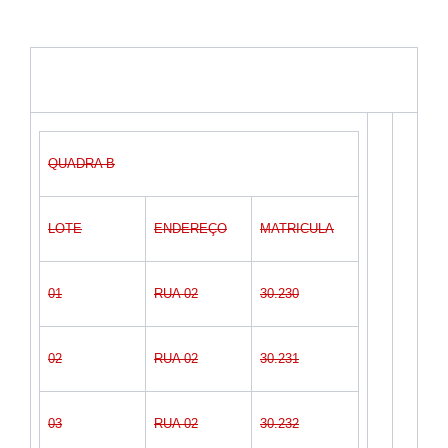
QUADRA B
LOTE
ENDEREÇO
MATRICULA
01
RUA 02
30.230
02
RUA 02
30.231
03
RUA 02
30.232