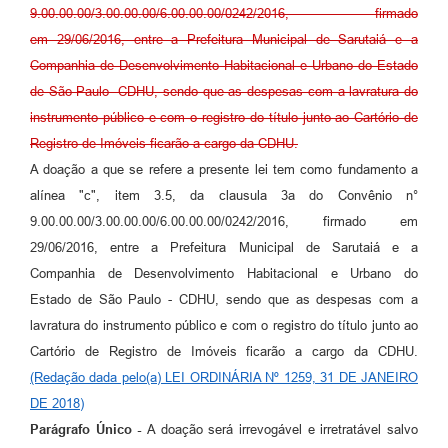
9.00.00.00/3.00.00.00/6.00.00.00/0242/2016, firmado
em 29/06/2016, entre a Prefeitura Municipal de Sarutaiá e a
Companhia de Desenvolvimento Habitacional e Urbano do Estado
de São Paulo -CDHU, sendo que as despesas com a lavratura do
instrumento público e com o registro do título junto ao Cartório de
Registro de Imóveis ficarão a cargo da CDHU.
A doação a que se refere a presente lei tem como fundamento a
alínea "c", item 3.5, da clausula 3a do Convênio n°
9.00.00.00/3.00.00.00/6.00.00.00/0242/2016, firmado em
29/06/2016, entre a Prefeitura Municipal de Sarutaiá e a
Companhia de Desenvolvimento Habitacional e Urbano do
Estado de São Paulo - CDHU, sendo que as despesas com a
lavratura do instrumento público e com o registro do título junto ao
Cartório de Registro de Imóveis ficarão a cargo da CDHU.
(Redação dada pelo(a) LEI ORDINÁRIA Nº 1259, 31 DE JANEIRO
DE 2018)
Parágrafo Único -
A doação será irrevogável e irretratável salvo