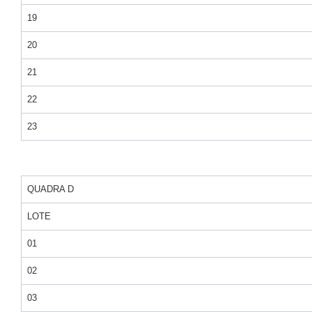
19
20
21
22
23
QUADRA D
LOTE
01
02
03