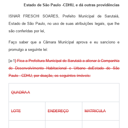
Estado de São Paulo -CDHU, e dá outras providências
ISNAR FRESCHI SOARES, Prefeito Municipal de Sarutaiá,
Estado de São Paulo, no uso de suas atribuições legais, que lhe
são conferidas por lei,
Faço saber que a Câmara Municipal aprova e eu sanciono e
promulgo a seguinte lei:
[a-1
] Fica a Prefeitura Municipal de Sarutaiá a alienar à Companhia
de Desenvolvimento Habitacional e Urbano doEstado de São
Paulo - CDHU, por doação, os seguintes imóveis:
QUADRA A
LOTE
ENDEREÇO
MATRICULA