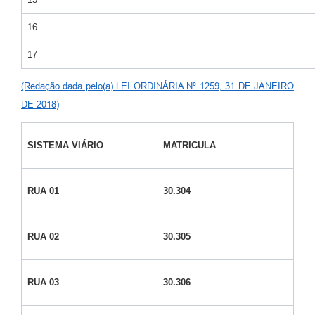
16
17
(Redação dada pelo(a) LEI ORDINÁRIA Nº 1259, 31 DE JANEIRO
DE 2018)
SISTEMA VIÁRIO
MATRICULA
RUA 01
30.304
RUA 02
30.305
RUA 03
30.306