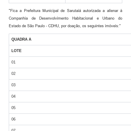
"Fica a Prefeitura Municipal de Sarutaiá autorizada a alienar à
Companhia de Desenvolvimento Habitacional e Urbano do
Estado de São Paulo - CDHU, por doação, os seguintes imóveis:"
QUADRA A
LOTE
01
02
03
04
05
06
07