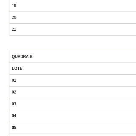
19
20
21
QUADRA B
LOTE
01
02
03
04
05