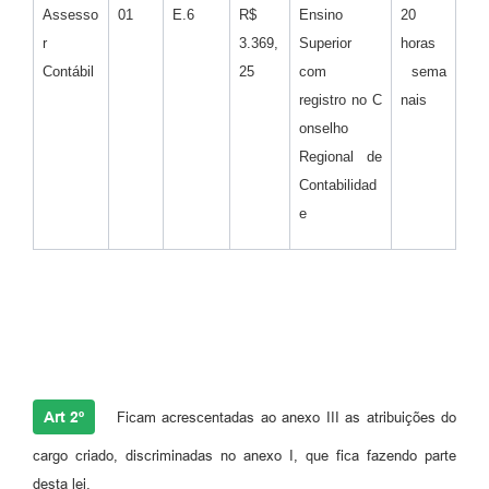
Assesso
01
E.6
R$
Ensino
20
r
3.369,
Superior
horas
Contábil
25
com
sema
registro no C
nais
onselho
Regional de
Contabilidad
e
Art 2º
Ficam acrescentadas ao anexo III as atribuições do
cargo criado, discriminadas no anexo I, que fica fazendo parte
desta lei.