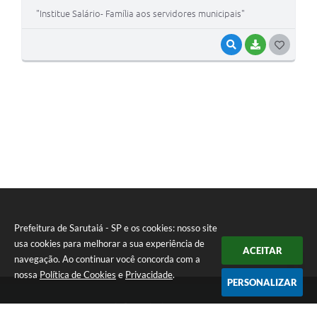
"Institue Salário- Família aos servidores municipais"
VISUALIZAR
BAIXAR
G
O
S
T
E
I
Prefeitura de Sarutaiá - SP e os cookies: nosso site
usa cookies para melhorar a sua experiência de
ACEITAR
navegação. Ao continuar você concorda com a
nossa
Política de Cookies
e
Privacidade
.
PERSONALIZAR
Telefone: (14) 33871900