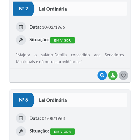
S
Nº 2
Lei Ordinária
T
E
Data:
10/02/1966
I
Situação:
EM VIGOR
"Majora o salário-Família concedido aos Servidores
Municipais e dá outras providências"
VISUALIZAR
BAIXAR
G
O
S
Nº 6
Lei Ordinária
T
E
Data:
01/08/1963
I
Situação:
EM VIGOR