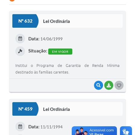
Nº 632
Lei Ordinária
Data:
14/06/1999
Situação:
EM VIGOR
Institui o Programa de Garantia de Renda Mínima
destinado às famílias carentes.
VISUALIZAR
BAIXAR
G
O
S
Nº 459
Lei Ordinária
T
E
Data:
11/11/1994
I