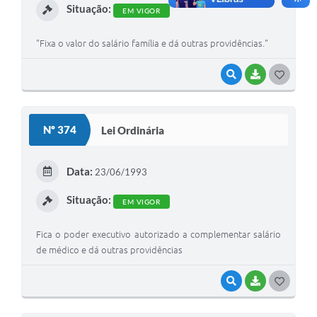
Situação:
EM VIGOR
"Fixa o valor do salário família e dá outras providências."
VISUALIZAR
BAIXAR
G
O
S
Nº 374
Lei Ordinária
T
E
Data:
23/06/1993
I
Situação:
EM VIGOR
Fica o poder executivo autorizado a complementar salário
de médico e dá outras providências
VISUALIZAR
BAIXAR
G
O