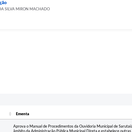
ção
A DA SILVA MIRON MACHADO
Ementa
Ementa
Aprova o Manual de Procedimentos da Ouvidoria Municipal de Sarutaiá,
âmbito da Administração Pública Municipal Direta e estabelece outras 