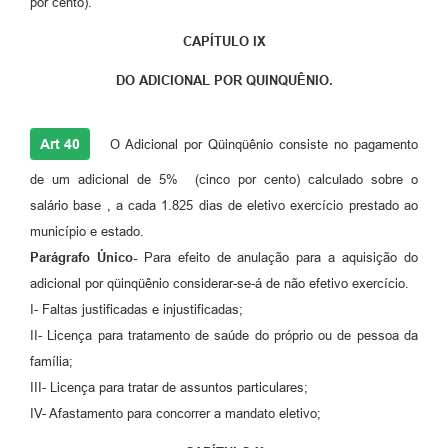
por cento).
CAPÍTULO IX
DO ADICIONAL POR QUINQUÊNIO.
Art 40
O Adicional por Qüinqüênio consiste no pagamento
de um adicional de 5% (cinco por cento) calculado sobre o
salário base , a cada 1.825 dias de eletivo exercício prestado ao
município e estado.
Parágrafo Único-
Para efeito de anulação para a aquisição do
adicional por qüinqüênio considerar-se-á de não efetivo exercício.
I- Faltas justificadas e injustificadas;
II- Licença para tratamento de saúde do próprio ou de pessoa da
família;
III- Licença para tratar de assuntos particulares;
IV- Afastamento para concorrer a mandato eletivo;