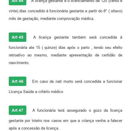
Art 44
A licença gestante é o licenciamento de 120 (cento e
vinte) dias concedido à funcionária gestante a partir do 8° ( oitavo)
mês de gestação, mediante comprovação médica.
Art 45
A licença gestante também será concedida à
funcionária ate 15 ( quinze) dias após o parto , tendo seu efeito
retroativo ao mesmo, mediante apresentação de certidão de
nascimento.
Art 46
Em caso de nati morto será concedida a funcionar
Licença Saúde a critério médico
Art 47
A funcionária terá assegurado o gozo da licença
gestante por inteiro nos casos em que a criança venha a falecer
após a concessão da licença.