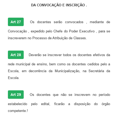
DA CONVOCAÇÃO E INSCRIÇÃO .
Art 27
Os docentes serão convocados , mediante de
Convocação , expedido pelo Chefe do Poder Executivo , para se
inscreverem no Processo de Atribuição de Classes.
Art 28
Deverão se inscrever todos os docentes efetivos da
rede municipal de ensino, bem como os docentes cedidos pelo a
Escola, em decorrência da Municipalização, na Secretária da
Escola.
Art 29
Os docentes que não se inscrevem no período
estabelecido pelo edital, ficarão a disposição do órgão
competente.!