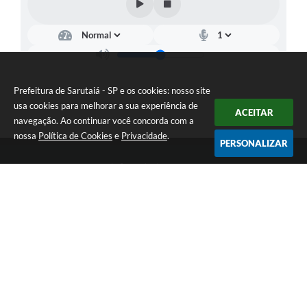
Prefeitura de Sarutaiá - SP e os cookies: nosso site
usa cookies para melhorar a sua experiência de
ACEITAR
navegação. Ao continuar você concorda com a
nossa
Política de Cookies
e
Privacidade
.
PERSONALIZAR
Telefone: (14) 33871900
Endereço: Rua Catarina Milani Maluly, 184 | CEP: 18840-037
Segunda a sexta, das 08h às 11h e das 13h às 17h
CNPJ: 46.223.731/0001-05
Prefeitura de Sarutaiá - SP
Versão do Sistema:
3.5.3 - 19/06/2026
Portal atualizado em:
05/08/2026 15:44
Dados Abertos