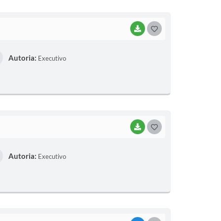
I
BAIXAR
G
O
Autoria:
Executivo
S
T
E
I
BAIXAR
G
O
Autoria:
Executivo
S
T
E
I