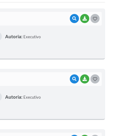
VISUALIZAR
BAIXAR
G
O
Autoria:
Executivo
S
T
E
I
VISUALIZAR
BAIXAR
G
O
Autoria:
Executivo
S
T
E
I