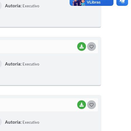
Autoria:
Executivo
S
T
E
I
BAIXAR
G
O
Autoria:
Executivo
S
T
E
I
BAIXAR
G
O
Autoria:
Executivo
S