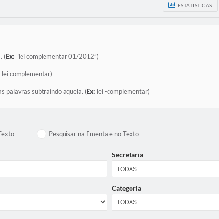
ESTATÍSTICAS
. (
Ex:
"lei complementar 01/2012”)
:
lei complementar)
as palavras subtraindo aquela. (
Ex:
lei -complementar)
Texto
Pesquisar na Ementa e no Texto
Secretaria
Categoria