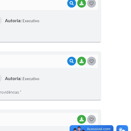
VISUALIZAR
BAIXAR
G
O
Autoria:
Executivo
S
T
E
I
VISUALIZAR
BAIXAR
G
O
Autoria:
Executivo
S
T
ovidências.”
E
I
BAIXAR
G
O