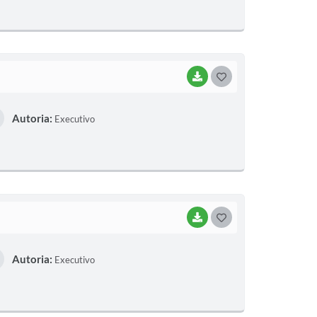
T
E
I
BAIXAR
G
O
Autoria:
Executivo
S
T
E
I
BAIXAR
G
O
Autoria:
Executivo
S
T
E