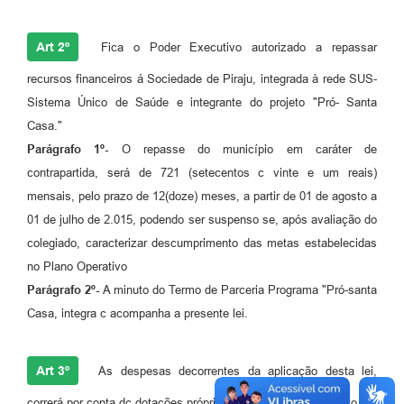
Art 2º
Fica o Poder Executivo autorizado a repassar
recursos financeiros á Sociedade de Piraju, integrada à rede SUS-
Sistema Único de Saúde e integrante do projeto "Pró- Santa
Casa."
Parágrafo 1º-
O repasse do município em caráter de
contrapartida, será de 721 (setecentos c vinte e um reais)
mensais, pelo prazo de 12(doze) meses, a partir de 01 de agosto a
01 de julho de 2.015, podendo ser suspenso se, após avaliação do
colegiado, caracterizar descumprimento das metas estabelecidas
no Plano Operativo
Parágrafo 2º-
A minuto do Termo de Parceria Programa "Pró-santa
Casa, integra c acompanha a presente lei.
Art 3º
As despesas decorrentes da aplicação desta lei,
correrá por conta dc dotações próprias, vigentes no Orçamento.