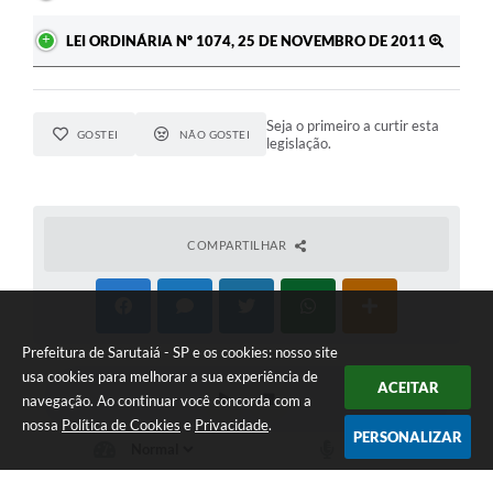
LEI ORDINÁRIA Nº 1074, 25 DE NOVEMBRO DE 2011
Seja o primeiro a curtir esta
GOSTEI
NÃO GOSTEI
legislação.
COMPARTILHAR
Prefeitura de Sarutaiá - SP e os cookies: nosso site
usa cookies para melhorar a sua experiência de
ACEITAR
navegação. Ao continuar você concorda com a
nossa
Política de Cookies
e
Privacidade
.
PERSONALIZAR