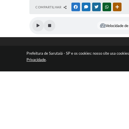
COMPARTILHAR
FACEBOOK
MESSENGER
TWITTER
WHATSAPP
OUTR
Velocidade de 
Prefeitura de Sarutaiá - SP e os cookies: nosso site usa cook
Privacidade
.
LOCALIZAÇÃO
CO
Rua Catarina Milani Maluly, 184
(14
CEP: 18840-037
cont
V