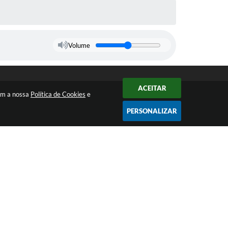
Volume
ACEITAR
com a nossa
Política de Cookies
e
PERSONALIZAR
NEWSLETTER
as
Inscreva-se
e receba em seu e-mail
informativos da Prefeitura
 15:36