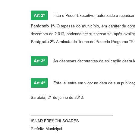
Art 2º
Fica o Poder Executivo, autorizado a repassar
Parágrafo 1º-
O repasse do município, em caráter de cont
dezembro de 2.012, podendo ser suspenso se, após avaliaç
Parágrafo 2º-
A minuta do Termo de Parceria Programa "Pró
Art 3º
As despesas decorrentes da aplicação desta le
Art 4º
Esta lei entra em vigor na data de sua publica
Sarutaiá, 21 de junho de 2012.
_______________________________________
ISNAR FRESCHI SOARES
Prefeito Municipal