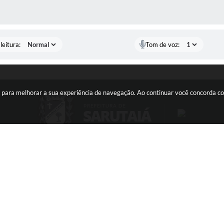
AS MÍDIAS
leitura:
Tom de voz:
ies para melhorar a sua experiência de navegação. Ao continuar você concorda 
NTATO
ATENDIMENTO
) 33871900
Segunda a sexta, das 08h às 11h e d
ato@sarutaia.sp.gov.br
13h às 17h
ersão do Sistema:
3.5.3 - 19/06/2026
Portal atualizado em:
06/08/2026