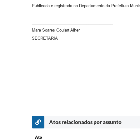
Publicada e registrada no Departamento da Prefeitura Munic
_____________________________________
Mara Soares Goulart Alher
SECRETARIA
Atos relacionados por assunto
Ato