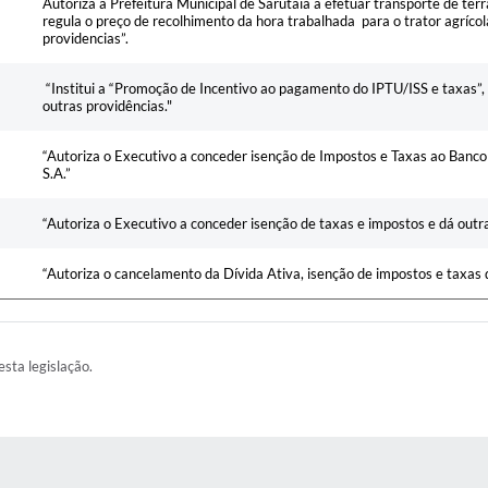
Autoriza a Prefeitura Municipal de Sarutaiá a efetuar transporte de ter
regula o preço de recolhimento da hora trabalhada para o trator agrícol
providencias”.
“Institui a “Promoção de Incentivo ao pagamento do IPTU/ISS e taxas”, 
outras providências."
“Autoriza o Executivo a conceder isenção de Impostos e Taxas ao Banc
S.A.”
“Autoriza o Executivo a conceder isenção de taxas e impostos e dá outr
“Autoriza o cancelamento da Dívida Ativa, isenção de impostos e taxas 
esta legislação.
AS MÍDIAS