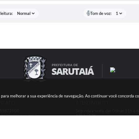
leitura:
Tom de voz:
ies para melhorar a sua experiência de navegação. Ao continuar você concorda 
NTATO
ATENDIMENTO
) 33871900
Segunda a sexta, das 08h às 11h e d
ato@sarutaia.sp.gov.br
13h às 17h
ersão do Sistema:
3.5.3 - 19/06/2026
Portal atualizado em:
06/08/2026