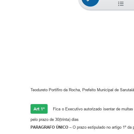
Teodureto Portifiro da Rocha, Prefeito Municipal de Sarutai
Art 1º
Fica o Executivo autorizado isentar de multas 
pelo prazo de 30(trinta) dias
PARAGRAFO ÚNICO –
O prazo estipulado no artigo 1º da 