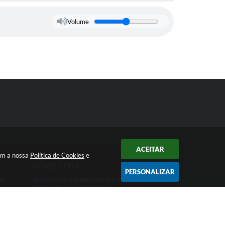
Volume
ACEITAR
com a nossa
Política de Cookies
e
NEWSLETTER
PERSONALIZAR
as
Inscreva-se
e receba em seu e-mail
informativos da Prefeitura
 15:36