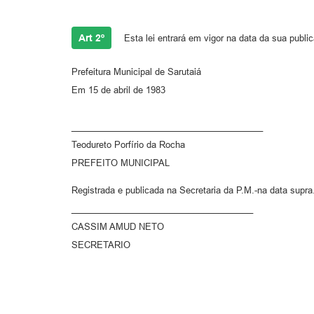
Art 2º
Esta lei entrará em vigor na data da sua publi
Prefeitura Municipal de Sarutaiá
Em 15 de abril de 1983
_______________________________________
Teodureto Porfírio da Rocha
PREFEITO MUNICIPAL
Registrada e publicada na Secretaria da P.M.-na data supra
_____________________________________
CASSIM AMUD NETO
SECRETARIO