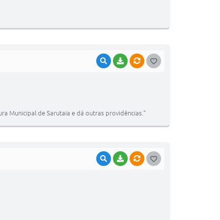
T
E
I
VISUALIZAR
BAIXAR
VÍNCULOS
G
O
S
T
ra Municipal de Sarutaia e dá outras providências.”
E
I
VISUALIZAR
BAIXAR
VÍNCULOS
G
O
S
T
E