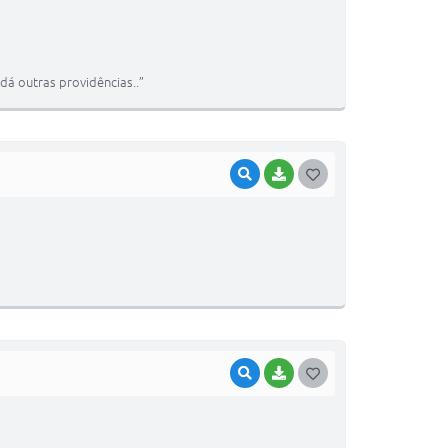
O
S
T
dá outras providências..”
E
I
VISUALIZAR
BAIXAR
G
O
S
T
E
I
VISUALIZAR
BAIXAR
G
O
S