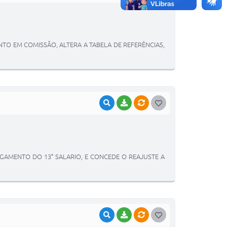
O
S
T
TO EM COMISSÃO, ALTERA A TABELA DE REFERÊNCIAS,
E
I
VISUALIZAR
BAIXAR
VÍNCULOS
G
O
S
T
AMENTO DO 13° SALARIO, E CONCEDE O REAJUSTE A
E
I
VISUALIZAR
BAIXAR
VÍNCULOS
G