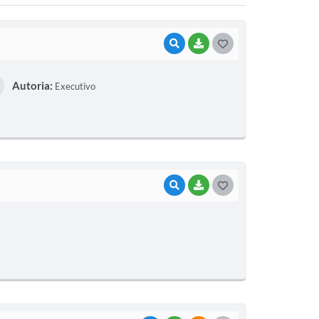
VISUALIZAR
BAIXAR
G
O
Autoria:
Executivo
S
T
E
I
VISUALIZAR
BAIXAR
G
O
S
T
E
I