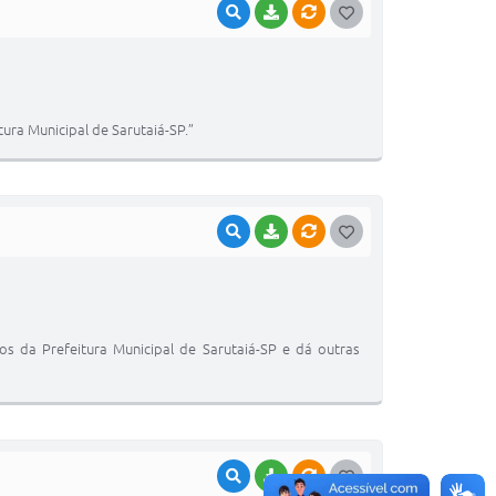
VISUALIZAR
BAIXAR
VÍNCULOS
G
O
S
T
ura Municipal de Sarutaiá-SP.”
E
I
VISUALIZAR
BAIXAR
VÍNCULOS
G
O
S
T
os da Prefeitura Municipal de Sarutaiá-SP e dá outras
E
I
VISUALIZAR
BAIXAR
VÍNCULOS
G