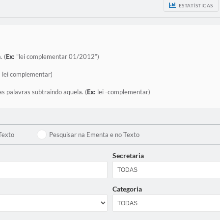
ESTATÍSTICAS
. (
Ex:
"lei complementar 01/2012”)
:
lei complementar)
as palavras subtraindo aquela. (
Ex:
lei -complementar)
Texto
Pesquisar na Ementa e no Texto
Secretaria
Categoria