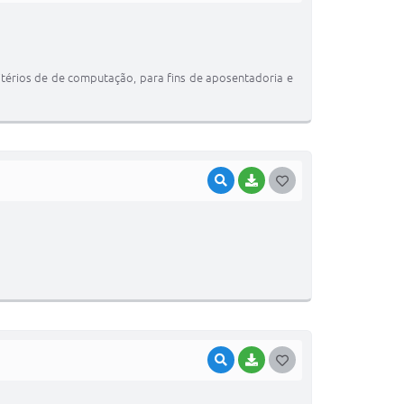
O
S
T
ritérios de de computação, para fins de aposentadoria e
E
I
VISUALIZAR
BAIXAR
G
O
S
T
E
I
VISUALIZAR
BAIXAR
G
O