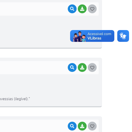
VISUALIZAR
BAIXAR
G
O
S
T
E
I
VISUALIZAR
BAIXAR
G
O
S
T
essias (ilegível)."
E
I
VISUALIZAR
BAIXAR
G