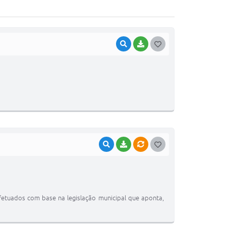
VISUALIZAR
BAIXAR
G
O
S
T
E
I
VISUALIZAR
BAIXAR
VÍNCULOS
G
O
S
T
fetuados com base na legislação municipal que aponta,
E
I