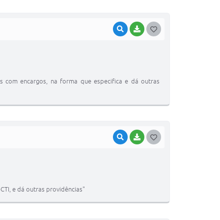
VISUALIZAR
BAIXAR
G
O
S
T
os com encargos, na forma que especifica e dá outras
E
I
VISUALIZAR
BAIXAR
G
O
S
T
CTI, e dá outras providências"
E
I