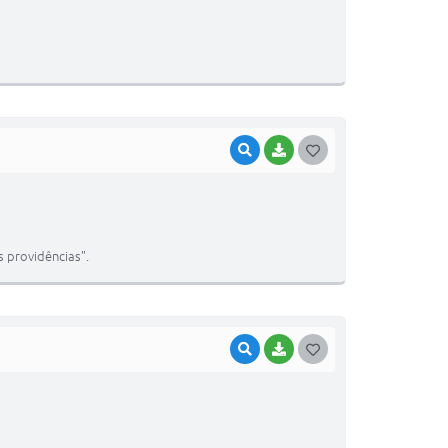
S
T
E
I
VISUALIZAR
BAIXAR
G
O
S
T
s providências".
E
I
VISUALIZAR
BAIXAR
G
O
S
T