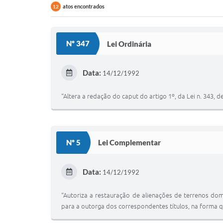
atos encontrados
12
Nº 347
Lei Ordinária
Data:
14/12/1992
“Altera a redação do caput do artigo 1º, da Lei n. 343, 
Nº 5
Lei Complementar
Data:
14/12/1992
“Autoriza a restauração de alienações de terrenos do
para a outorga dos correspondentes títulos, na forma qu