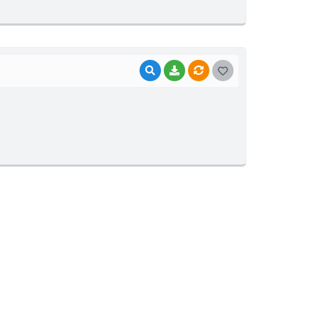
E
I
VISUALIZAR
BAIXAR
VÍNCULOS
G
O
S
T
E
I