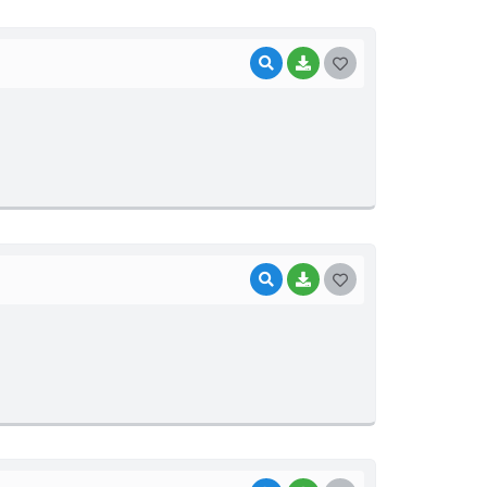
I
VISUALIZAR
BAIXAR
G
O
S
T
E
I
VISUALIZAR
BAIXAR
G
O
S
T
E
I