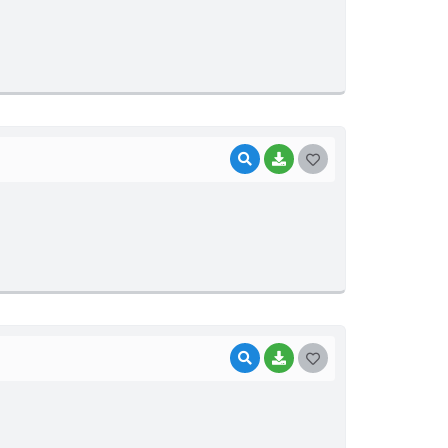
S
T
E
I
VISUALIZAR
BAIXAR
G
O
S
T
E
I
VISUALIZAR
BAIXAR
G
O
S