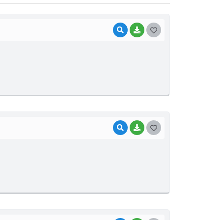
VISUALIZAR
BAIXAR
G
O
S
T
E
I
VISUALIZAR
BAIXAR
G
O
S
T
E
I