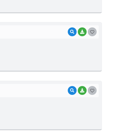
T
E
I
VISUALIZAR
BAIXAR
G
O
S
T
E
I
VISUALIZAR
BAIXAR
G
O
S
T
E