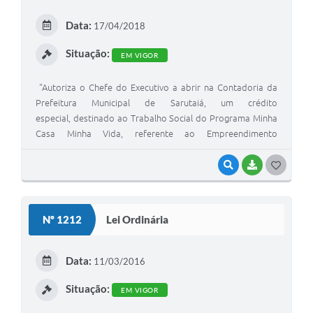
E
Data:
17/04/2018
I
Situação:
EM VIGOR
"Autoriza o Chefe do Executivo a abrir na Contadoria da
Prefeitura Municipal de Sarutaiá, um crédito
especial, destinado ao Trabalho Social do Programa Minha
Casa Minha Vida, referente ao Empreendimento
denominado Francisco Lozano Cortez Júnior- 91 moradias,
neste Município de Sarutaiá".
VISUALIZAR
BAIXAR
G
O
S
Nº 1212
Lei Ordinária
T
E
Data:
11/03/2016
I
Situação:
EM VIGOR