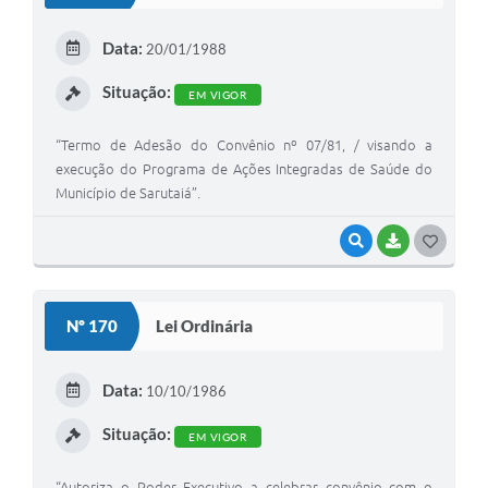
E
Data:
20/01/1988
I
Situação:
EM VIGOR
“Termo de Adesão do Convênio nº 07/81, / visando a
execução do Programa de Ações Integradas de Saúde do
Município de Sarutaiá”.
VISUALIZAR
BAIXAR
G
O
S
Nº 170
Lei Ordinária
T
E
Data:
10/10/1986
I
Situação:
EM VIGOR
“Autoriza o Poder Executivo a celebrar convênio com o