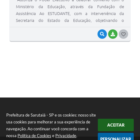
Ministério da Educação, através da Fundação de
Assistência Ao ESTUDANTE, com a interveniência da
Secretaria do Estado da Educação, objetivando o
desenvolvimento do Programa da Municipalização da
Merenda Escolar.
VISUALIZAR
BAIXAR
G
O
S
T
E
I
Prefeitura de Sarutaiá - SP e os cookies: nosso site
usa cookies para melhorar a sua experiência de
ACEITAR
navegação. Ao continuar você concorda com a
nossa
Política de Cookies
e
Privacidade
.
PERSONALIZAR