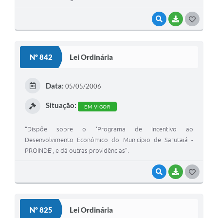
VISUALIZAR
BAIXAR
G
O
S
Nº 842
Lei Ordinária
T
E
Data:
05/05/2006
I
Situação:
EM VIGOR
“Dispõe sobre o ‘Programa de Incentivo ao
Desenvolvimento Econômico do Município de Sarutaiá -
PROINDE’, e dá outras providências”.
VISUALIZAR
BAIXAR
G
O
S
Nº 825
Lei Ordinária
T