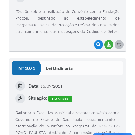
“Dispõe sobre a realização de Convênio com a Fundação
Procon, destinado ao estabelecimento de
Programa Municipal de Proteção e Defesa do Consumidor,
para cumprimento das disposições do Código de Defesa
do Consumidor e demais normas da Política Nacional das
Relações de Consumo.”
VISUALIZAR
BAIXAR
G
O
S
Nº 1071
Lei Ordinária
T
E
Data:
16/09/2011
I
Situação:
EM VIGOR
"Autoriza o Executivo Municipal a celebrar convênio com o
Governo do Estado de São Paulo, regulamentando a
participação do Município no Programa do BANCO DO
POVO PAULISTA, destinado à concessão de crédito a