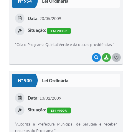
Nº 954
Lei Ordinária
T
E
Data:
20/05/2009
I
Situação:
EM VIGOR
"Cria o Programa Quintal Verde e dá outras providências.”
VISUALIZAR
BAIXAR
G
O
S
Nº 930
Lei Ordinária
T
E
Data:
13/02/2009
I
Situação:
EM VIGOR
"Autoriza a Prefeitura Municipal de Sarutaiá e receber
recursos do Programa.”