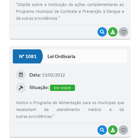
"Dispõe sobre a instituição de ações complementares ao
Programa Municipal de Combate e Prevenção à Dengue e
dá outras providências.”
VISUALIZAR
BAIXAR
G
O
S
Nº 1081
Lei Ordinária
T
E
Data:
13/02/2012
I
Situação:
EM VIGOR
Institui o Programa de Alimentação para os munícipes que
necessitam de atendimento médico e dá
outras providências.”
VISUALIZAR
BAIXAR
G
O