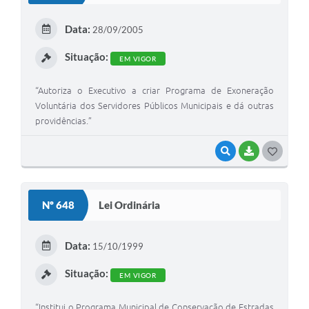
E
Data:
28/09/2005
I
Situação:
EM VIGOR
“Autoriza o Executivo a criar Programa de Exoneração
Voluntária dos Servidores Públicos Municipais e dá outras
providências.”
VISUALIZAR
BAIXAR
G
O
S
Nº 648
Lei Ordinária
T
E
Data:
15/10/1999
I
Situação:
EM VIGOR
“Institui o Programa Municipal de Conservação de Estradas