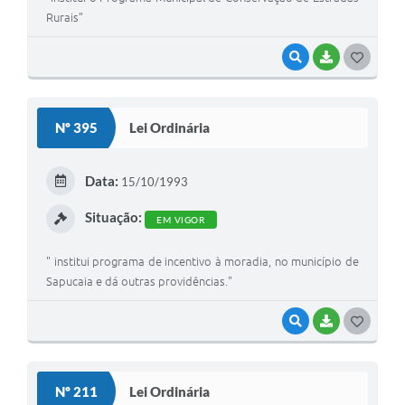
Rurais”
VISUALIZAR
BAIXAR
G
O
S
Nº 395
Lei Ordinária
T
E
Data:
15/10/1993
I
Situação:
EM VIGOR
" institui programa de incentivo à moradia, no município de
Sapucaia e dá outras providências."
VISUALIZAR
BAIXAR
G
O
S
Nº 211
Lei Ordinária
T