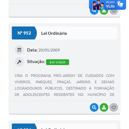
micro empreendimentos do setor formal ou informal,
instalados no Município.”
VISUALIZAR
BAIXAR
G
O
S
Nº 952
Lei Ordinária
T
E
Data:
20/05/2009
I
Situação:
EM VIGOR
CRIA O PROGRAMA PRÓ-JARDIM DE CUIDADOS COM
VIVEIROS, PARQUES, PRAÇAS, JARDINS E DEMAIS
LOGRADOUROS PÚBLICOS, DESTINADO À FORMAÇÃO
DE ADOLESCENTES RESIDENTES NO MUNICÍPIO DE
SARUTAIÁ E DA OUTRAS PROVIDÊNCIAS
VISUALIZAR
BAIXAR
G
O
S