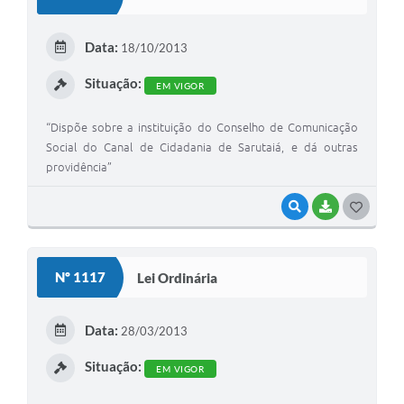
T
E
Data:
18/10/2013
I
Situação:
EM VIGOR
“Dispõe sobre a instituição do Conselho de Comunicação
Social do Canal de Cidadania de Sarutaiá, e dá outras
providência”
VISUALIZAR
BAIXAR
G
O
S
Nº 1117
Lei Ordinária
T
E
Data:
28/03/2013
I
Situação:
EM VIGOR