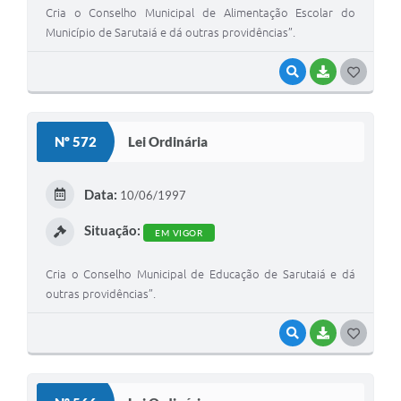
Cria o Conselho Municipal de Alimentação Escolar do
Município de Sarutaiá e dá outras providências”.
VISUALIZAR
BAIXAR
G
O
S
Nº 572
Lei Ordinária
T
E
Data:
10/06/1997
I
Situação:
EM VIGOR
Cria o Conselho Municipal de Educação de Sarutaiá e dá
outras providências”.
VISUALIZAR
BAIXAR
G
O
S