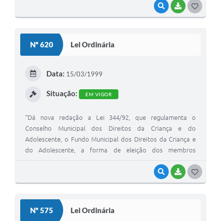
VISUALIZAR
BAIXAR
G
O
S
Nº 620
Lei Ordinária
T
E
Data:
15/03/1999
I
Situação:
EM VIGOR
“Dá nova redação a Lei 344/92, que regulamenta o
Conselho Municipal dos Direitos da Criança e do
Adolescente, o Fundo Municipal dos Direitos da Criança e
do Adolescente, a forma de eleição dos membros
do Conselho Tutelar e dá as providências correlatas”
VISUALIZAR
BAIXAR
G
O
S
Nº 575
Lei Ordinária
T