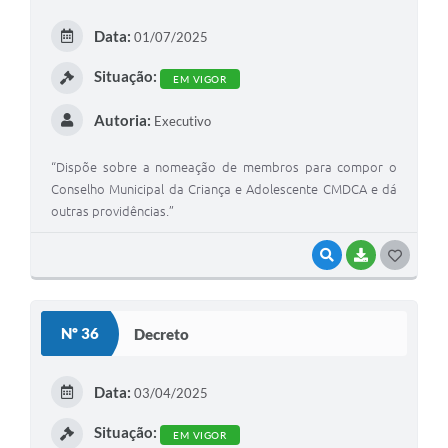
E
Data:
01/07/2025
I
Situação:
EM VIGOR
Autoria:
Executivo
“Dispõe sobre a nomeação de membros para compor o
Conselho Municipal da Criança e Adolescente CMDCA e dá
outras providências.”
VISUALIZAR
BAIXAR
G
O
S
Nº 36
Decreto
T
E
Data:
03/04/2025
I
Situação:
EM VIGOR