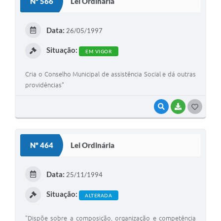
Nº 566
Lei Ordinária
T
E
Data:
26/05/1997
I
Situação:
EM VIGOR
Cria o Conselho Municipal de assistência Social e dá outras
providências”
VISUALIZAR
BAIXAR
G
O
S
Nº 464
Lei Ordinária
T
E
Data:
25/11/1994
I
Situação:
ALTERADA
"Dispõe sobre a composição, organização e competência