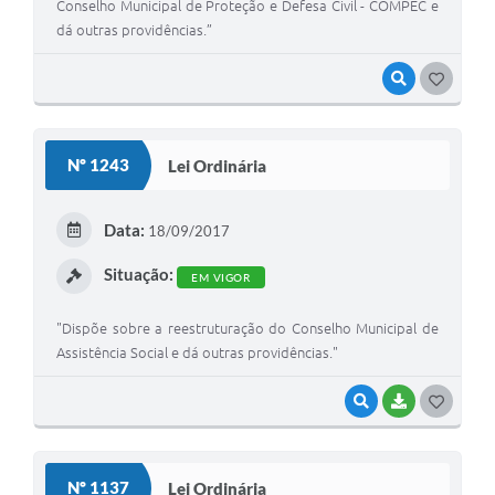
Conselho Municipal de Proteção e Defesa Civil - COMPEC e
dá outras providências.”
VISUALIZAR
G
O
S
Nº 1243
Lei Ordinária
T
E
Data:
18/09/2017
I
Situação:
EM VIGOR
"Dispõe sobre a reestruturação do Conselho Municipal de
Assistência Social e dá outras providências."
VISUALIZAR
BAIXAR
G
O
S
Nº 1137
Lei Ordinária