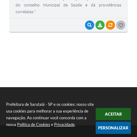
do conselho Municipal de Saúde e dá providências
correlatas."
VISUALIZAR
BAIXAR
VÍNCULOS
G
O
S
T
E
I
Prefeitura de Sarutaiá - SP e os cookies: nosso site
usa cookies para melhorar a sua experiência de
ACEITAR
navegação. Ao continuar você concorda com a
nossa
Política de Cookies
e
Privacidade
.
PERSONALIZAR