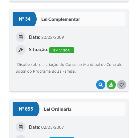
O
S
Nº 34
Lei Complementar
T
E
Data:
20/02/2009
I
Situação:
EM VIGOR
"Dispõe sobre a criação do Conselho Municipal de Controle
Social do Programa Bolsa Família.”
VISUALIZAR
BAIXAR
G
O
S
Nº 855
Lei Ordinária
T
E
Data:
02/03/2007
I