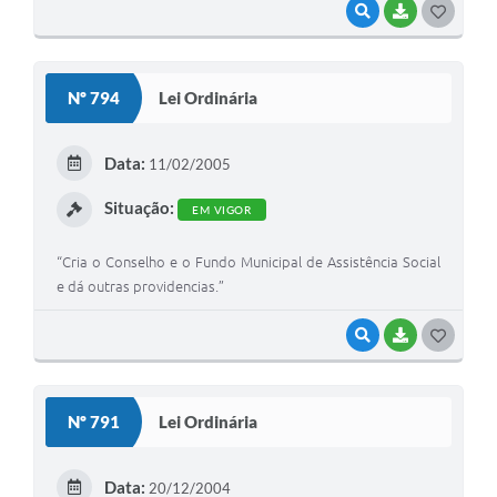
VISUALIZAR
BAIXAR
G
O
S
Nº 794
Lei Ordinária
T
E
Data:
11/02/2005
I
Situação:
EM VIGOR
“Cria o Conselho e o Fundo Municipal de Assistência Social
e dá outras providencias.”
VISUALIZAR
BAIXAR
G
O
S
Nº 791
Lei Ordinária
T
E
Data:
20/12/2004