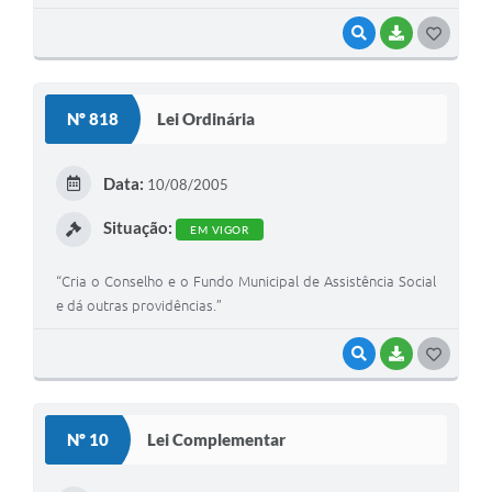
VISUALIZAR
BAIXAR
G
O
S
Nº 818
Lei Ordinária
T
E
Data:
10/08/2005
I
Situação:
EM VIGOR
“Cria o Conselho e o Fundo Municipal de Assistência Social
e dá outras providências.”
VISUALIZAR
BAIXAR
G
O
S
Nº 10
Lei Complementar
T
E