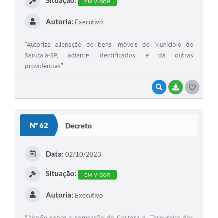
Situação:
EM VIGOR
Autoria:
Executivo
“Autoriza alienação de bens imóveis do Município de
Sarutaiá-SP, adiante identificados, e dá outras
providências”.
VISUALIZAR
BAIXAR
G
O
S
Nº 62
Decreto
T
E
Data:
02/10/2023
I
Situação:
EM VIGOR
Autoria:
Executivo
“Dispõe sobre a nomeação de Gestora e Tesoureira dos