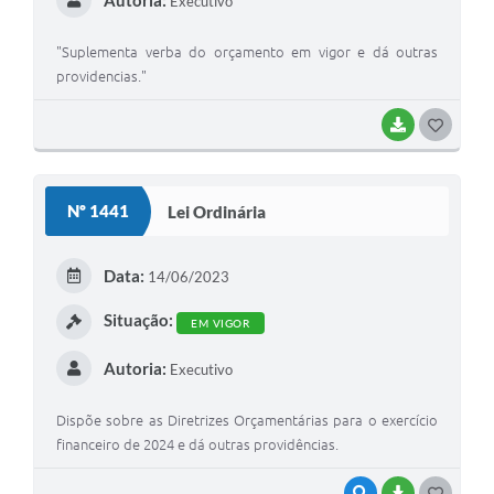
Autoria:
Executivo
"Suplementa verba do orçamento em vigor e dá outras
providencias."
BAIXAR
G
O
S
Nº 1441
Lei Ordinária
T
E
Data:
14/06/2023
I
Situação:
EM VIGOR
Autoria:
Executivo
Dispõe sobre as Diretrizes Orçamentárias para o exercício
financeiro de 2024 e dá outras providências.
VISUALIZAR
BAIXAR
G