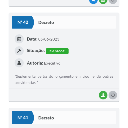
O
S
Nº 42
Decreto
T
E
Data:
05/06/2023
I
Situação:
EM VIGOR
Autoria:
Executivo
"Suplementa verba do orçamento em vigor e dá outras
providencias."
BAIXAR
G
O
S
Nº 41
Decreto
T