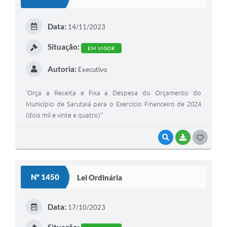
T
E
Data:
14/11/2023
I
Situação:
EM VIGOR
Autoria:
Executivo
’Orça a Receita e Fixa a Despesa do Orçamento do
Município de Sarutaiá para o Exercício Financeiro de 2024
(dois mil e vinte e quatro)’’
VISUALIZAR
BAIXAR
G
O
S
Nº 1450
Lei Ordinária
T
E
Data:
17/10/2023
I