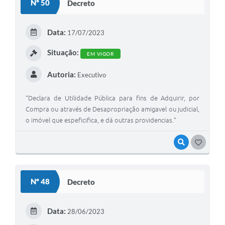
Nº 50
Decreto
T
E
Data:
17/07/2023
I
Situação:
EM VIGOR
Autoria:
Executivo
“Declara de Utilidade Pública para fins de Adquirir, por
Compra ou através de Desapropriação amigavel ou judicial,
o imóvel que espeficifica, e dá outras providencias.”
VISUALIZAR
G
O
S
Nº 48
Decreto
T
E
Data:
28/06/2023
I