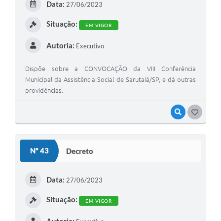
Data:
27/06/2023
I
Situação:
EM VIGOR
Autoria:
Executivo
Dispõe sobre a CONVOCAÇÃO da VIII Conferência
Municipal da Assistência Social de Sarutaiá/SP, e dá outras
providências.
VISUALIZAR
G
O
S
Nº 43
Decreto
T
E
Data:
27/06/2023
I
Situação:
EM VIGOR