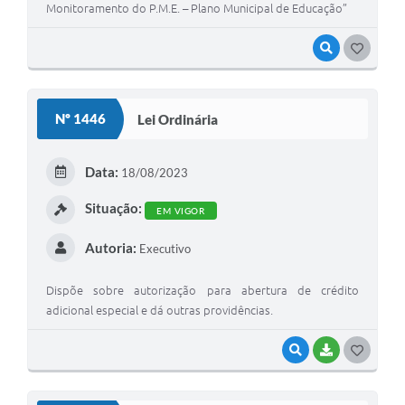
Monitoramento do P.M.E. – Plano Municipal de Educação”
VISUALIZAR
G
O
S
Nº 1446
Lei Ordinária
T
E
Data:
18/08/2023
I
Situação:
EM VIGOR
Autoria:
Executivo
Dispõe sobre autorização para abertura de crédito
adicional especial e dá outras providências.
VISUALIZAR
BAIXAR
G
O