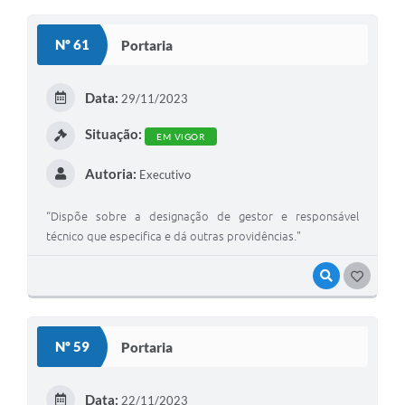
O
S
Nº 61
Portaria
T
E
Data:
29/11/2023
I
Situação:
EM VIGOR
Autoria:
Executivo
“Dispõe sobre a designação de gestor e responsável
técnico que especifica e dá outras providências."
VISUALIZAR
G
O
S
Nº 59
Portaria
T
E
Data:
22/11/2023