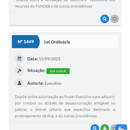
recursos do FUNDEB e dá outras providências”.
VISUALIZAR
G
O
S
Nº 1449
Lei Ordinária
T
E
Data:
15/09/2023
I
Situação:
EM VIGOR
Autoria:
Executivo
Dispõe sobre autorização ao Poder Executivo para adquirir,
por compra ou através de desapropriação amigável ou
judicial, o imóvel urbano que especifica destinado a
prolongamento de Rua, e dá outras providências.
VISUALIZAR
BAIXAR
G