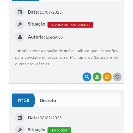
E
Data:
15/09/2023
I
Situação:
REVOGADA TOTALMENTE
Autoria:
Executivo
Dispõe sobre a doação de imóvel público que especifica
para atividade empresarial no Município de Sarutaiá e dá
outras providências.
VISUALIZAR
BAIXAR
VÍNCULOS
G
O
S
Nº 58
Decreto
T
E
Data:
06/09/2023
I
Situação:
EM VIGOR