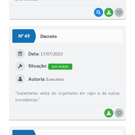
VISUALIZAR
BAIXAR
G
O
S
Nº 49
Decreto
T
E
Data:
17/07/2023
I
Situação:
EM VIGOR
Autoria:
Executivo
"Suplementa verba do orçamento em vigor e dá outras
providencias."
BAIXAR
G
O
S