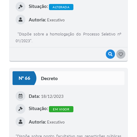
Situação:
ALTERADA
Autoria:
Executivo
“Dispõe sobre a homologação do Processo Seletivo nº
01/2023”.
VISUALIZAR
G
O
S
Nº 66
Decreto
T
E
Data:
18/12/2023
I
Situação:
EM VIGOR
Autoria:
Executivo
“Dispõe sobre ponto facultativo nas repartições públicas