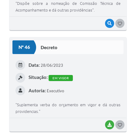
“Dispõe sobre a nomeação de Comissão Técnica de
Acompanhamento e dá outras providências”.
VISUALIZAR
G
O
S
Nº 46
Decreto
T
E
Data:
28/06/2023
I
Situação:
EM VIGOR
Autoria:
Executivo
"Suplementa verba do orçamento em vigor e dá outras
providencias."
BAIXAR
G
O