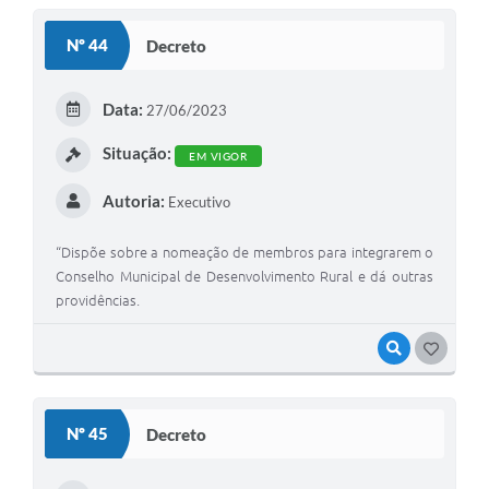
S
Nº 44
Decreto
T
E
Data:
27/06/2023
I
Situação:
EM VIGOR
Autoria:
Executivo
“Dispõe sobre a nomeação de membros para integrarem o
Conselho Municipal de Desenvolvimento Rural e dá outras
providências.
VISUALIZAR
G
O
S
Nº 45
Decreto
T
E