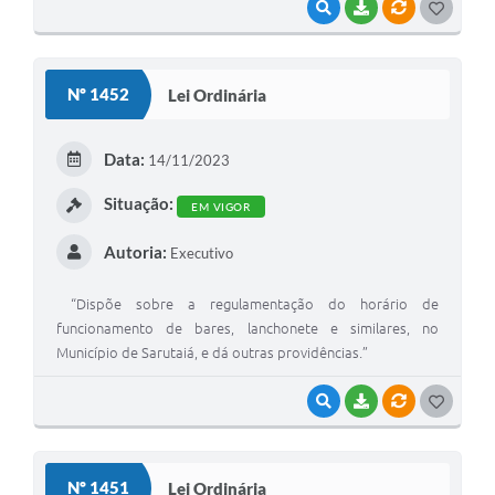
VISUALIZAR
BAIXAR
VÍNCULOS
G
O
S
Nº 1452
Lei Ordinária
T
E
Data:
14/11/2023
I
Situação:
EM VIGOR
Autoria:
Executivo
“Dispõe sobre a regulamentação do horário de
funcionamento de bares, lanchonete e similares, no
Município de Sarutaiá, e dá outras providências.”
VISUALIZAR
BAIXAR
VÍNCULOS
G
O
S
Nº 1451
Lei Ordinária