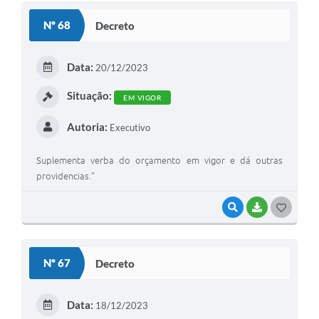
S
Nº 68
Decreto
T
E
Data:
20/12/2023
I
Situação:
EM VIGOR
Autoria:
Executivo
Suplementa verba do orçamento em vigor e dá outras
providencias."
VISUALIZAR
BAIXAR
G
O
S
Nº 67
Decreto
T
E
Data:
18/12/2023
I