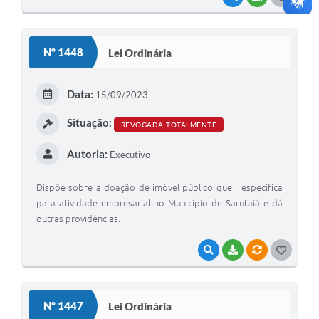
O
S
Nº 1448
Lei Ordinária
T
E
Data:
15/09/2023
I
Situação:
REVOGADA TOTALMENTE
Autoria:
Executivo
Dispõe sobre a doação de imóvel público que especifica
para atividade empresarial no Município de Sarutaiá e dá
outras providências.
VISUALIZAR
BAIXAR
VÍNCULOS
G
O
S
Nº 1447
Lei Ordinária
T