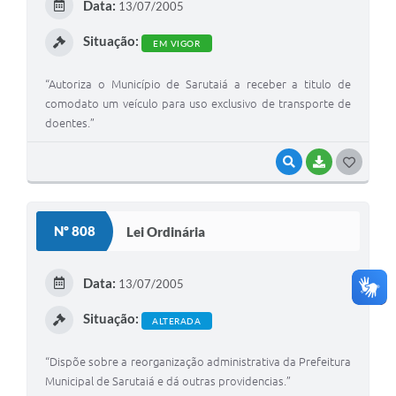
Data:
13/07/2005
I
Situação:
EM VIGOR
“Autoriza o Município de Sarutaiá a receber a titulo de
comodato um veículo para uso exclusivo de transporte de
doentes.”
VISUALIZAR
BAIXAR
G
O
S
Nº 808
Lei Ordinária
T
E
Data:
13/07/2005
I
Situação:
ALTERADA
“Dispõe sobre a reorganização administrativa da Prefeitura
Municipal de Sarutaiá e dá outras providencias.”