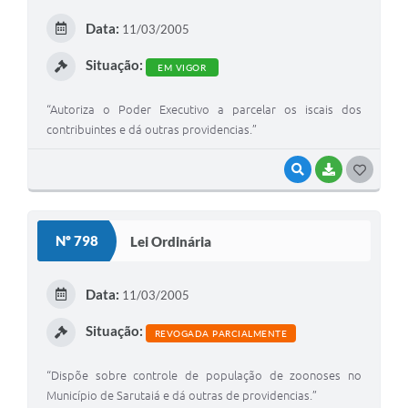
E
Data:
11/03/2005
I
Situação:
EM VIGOR
“Autoriza o Poder Executivo a parcelar os iscais dos
contribuintes e dá outras providencias.”
VISUALIZAR
BAIXAR
G
O
S
Nº 798
Lei Ordinária
T
E
Data:
11/03/2005
I
Situação:
REVOGADA PARCIALMENTE
“Dispõe sobre controle de população de zoonoses no
Município de Sarutaiá e dá outras de providencias.”