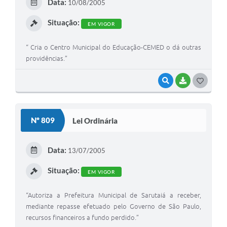
Data:
10/08/2005
I
Situação:
EM VIGOR
“ Cria o Centro Municipal do Educação-CEMED o dá outras
providências.”
VISUALIZAR
BAIXAR
G
O
S
Nº 809
Lei Ordinária
T
E
Data:
13/07/2005
I
Situação:
EM VIGOR
“Autoriza a Prefeitura Municipal de Sarutaiá a receber,
mediante repasse efetuado pelo Governo de São Paulo,
recursos financeiros a fundo perdido.”