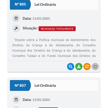
S
Nº 805
Lei Ordinária
T
E
Data:
13/05/2005
I
Situação:
REVOGADA TOTALMENTE
“Dispõe sobre a Política Municipal de Atendimento dos
Direitos da Criança e do Adolescente, do Conselho
Municipal dos Direitos da Criança e do Adolescente, do
Conselho Tutelar e do Fundo Municipal dos Direitos da
Criança e do Adolescente e dá outras providencias.’
VISUALIZAR
BAIXAR
VÍNCULOS
G
O
S
Nº 807
Lei Ordinária
T
E
Data:
13/05/2005
I