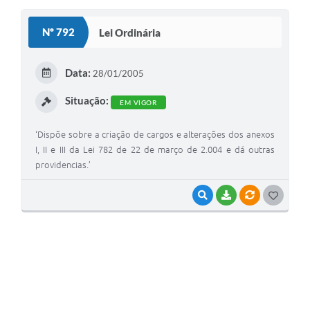
S
Nº 792
Lei Ordinária
T
E
Data:
28/01/2005
I
Situação:
EM VIGOR
‘Dispõe sobre a criação de cargos e alterações dos anexos
I, II e III da Lei 782 de 22 de março de 2.004 e dá outras
providencias.’
VISUALIZAR
BAIXAR
VÍNCULOS
G
O
S
T
E
I