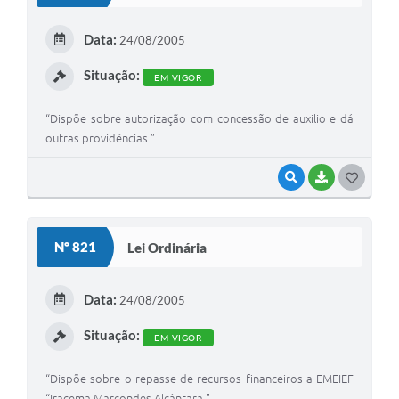
T
E
Data:
24/08/2005
I
Situação:
EM VIGOR
“Dispõe sobre autorização com concessão de auxilio e dá
outras providências.”
VISUALIZAR
BAIXAR
G
O
S
Nº 821
Lei Ordinária
T
E
Data:
24/08/2005
I
Situação:
EM VIGOR
“Dispõe sobre o repasse de recursos financeiros a EMEIEF
“Iracema Marcondes Alcântara."