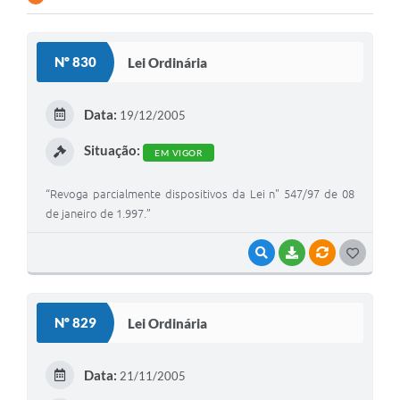
Nº 830
Lei Ordinária
Data:
19/12/2005
Situação:
EM VIGOR
“Revoga parcialmente dispositivos da Lei n" 547/97 de 08
de janeiro de 1.997.”
VISUALIZAR
BAIXAR
VÍNCULOS
G
O
S
Nº 829
Lei Ordinária
T
E
Data:
21/11/2005
I