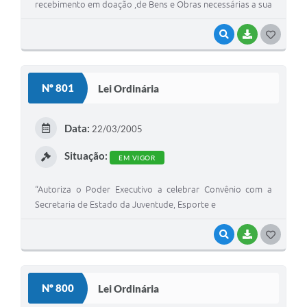
recebimento em doação ,de Bens e Obras necessárias a sua
respectiva instalação, referente a programas ligados à
Agricultura e Abastecimento.”
VISUALIZAR
BAIXAR
G
O
S
Nº 801
Lei Ordinária
T
E
Data:
22/03/2005
I
Situação:
EM VIGOR
“Autoriza o Poder Executivo a celebrar Convênio com a
Secretaria de Estado da Juventude, Esporte e
VISUALIZAR
BAIXAR
G
O
S
Nº 800
Lei Ordinária
T