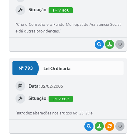
I
Situação:
EM VIGOR
“Cria o Conselho e o Fundo Municipal de Assistência Social
e dá outras providencias.”
VISUALIZAR
BAIXAR
G
O
S
Nº 793
Lei Ordinária
T
E
Data:
02/02/2005
I
Situação:
EM VIGOR
“Introduz alterações nos artigos 6o, 23, 29 e
VISUALIZAR
BAIXAR
VÍNCULOS
G
O