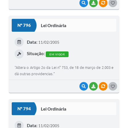
VISUALIZAR
BAIXAR
VÍNCULOS
G
O
S
Nº 796
Lei Ordinária
T
E
Data:
11/02/2005
I
Situação:
EM VIGOR
“Altera o Artigo 2o da Lei n° 753, de 18 de março de 2.003 e
dá outras providencias.”
VISUALIZAR
BAIXAR
VÍNCULOS
G
O
S
Nº 794
Lei Ordinária
T
E
Data:
11/02/2005