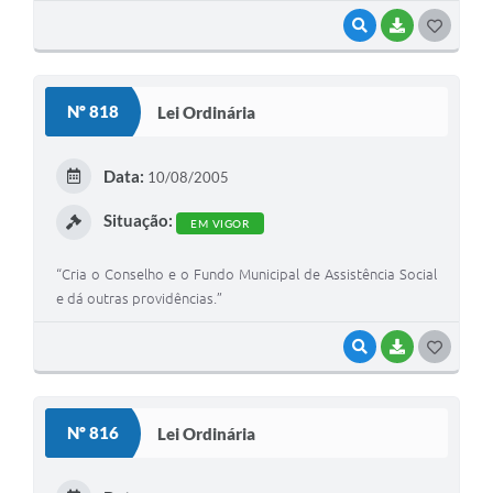
VISUALIZAR
BAIXAR
G
O
S
Nº 818
Lei Ordinária
T
E
Data:
10/08/2005
I
Situação:
EM VIGOR
“Cria o Conselho e o Fundo Municipal de Assistência Social
e dá outras providências.”
VISUALIZAR
BAIXAR
G
O
S
Nº 816
Lei Ordinária
T
E