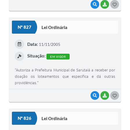
VISUALIZAR
BAIXAR
G
O
S
Nº 827
Lei Ordinária
T
E
Data:
11/11/2005
I
Situação:
EM VIGOR
“Autoriza a Prefeitura Municipal de Sarutaiá a receber por
doação os loteamentos que especifica e dá outras
providências.”
VISUALIZAR
BAIXAR
G
O
S
Nº 826
Lei Ordinária
T