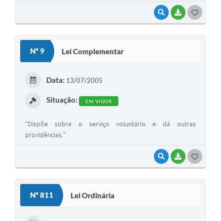
VISUALIZAR
BAIXAR
G
O
S
Nº 9
Lei Complementar
T
E
Data:
13/07/2005
I
Situação:
EM VIGOR
“Dispõe sobre o serviço voluntário e dá outras
providências.”
VISUALIZAR
BAIXAR
G
O
S
Nº 811
Lei Ordinária
T
E