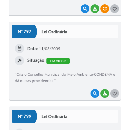
VISUALIZAR
BAIXAR
VÍNCULOS
G
O
S
Nº 797
Lei Ordinária
T
E
Data:
11/03/2005
I
Situação:
EM VIGOR
'‘Cria o Conselho Municipal do Meio Ambiente-CONDEMA e
dá outras providencias.”
VISUALIZAR
BAIXAR
G
O
S
Nº 799
Lei Ordinária
T
E