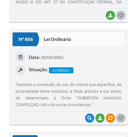
INCISO IX DO ART. 37 DA CONSTITUIÇÃO FEDERAL, DÁ
OUTRAS PROVIDÊNCIAS.
BAIXAR
G
O
S
Nº 806
Lei Ordinária
T
E
Data:
20/04/2005
I
Situação:
ALTERADA
“Autoriza a concessão de uso do imóvel que especifica, de
propriedade deste município, a título gratuito e por prazo
de determinado à firma T.R.BERTONI SAMOGIM
CONFECÇAO- ME e dá outras providencias.”
VISUALIZAR
BAIXAR
VÍNCULOS
G
O
S