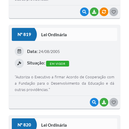
VISUALIZAR
BAIXAR
VÍNCULOS
G
O
S
Nº 819
Lei Ordinária
T
E
Data:
24/08/2005
I
Situação:
EM VIGOR
“Autoriza o Executivo a firmar Acordo de Cooperação com
a Fundação para o Desenvolvimento da Educação e dá
outras providências.”
VISUALIZAR
BAIXAR
G
O
S
Nº 820
Lei Ordinária