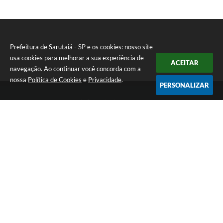
Prefeitura de Sarutaiá - SP e os cookies: nosso site
usa cookies para melhorar a sua experiência de
ACEITAR
navegação. Ao continuar você concorda com a
nossa
Política de Cookies
e
Privacidade
.
PERSONALIZAR
Telefone: (14) 33871900
Endereço: Rua Catarina Milani Maluly, 184 | CEP: 18840-037
Segunda a sexta, das 08h às 11h e das 13h às 17h
CNPJ: 46.223.731/0001-05
Prefeitura de Sarutaiá - SP
Versão do Sistema:
3.5.3 - 19/06/2026
Portal atualizado em:
06/08/2026 15:36
Dados Abertos
Copyright Instar - 2006-2026. Todos os direitos reservados -
Instar Tecnologia