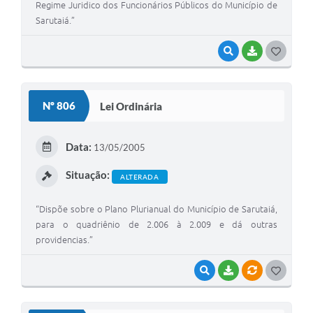
Regime Juridico dos Funcionários Públicos do Município de
Sarutaiá.”
VISUALIZAR
BAIXAR
G
O
S
Nº 806
Lei Ordinária
T
E
Data:
13/05/2005
I
Situação:
ALTERADA
“Dispõe sobre o Plano Plurianual do Município de Sarutaiá,
para o quadriênio de 2.006 à 2.009 e dá outras
providencias.”
VISUALIZAR
BAIXAR
VÍNCULOS
G
O