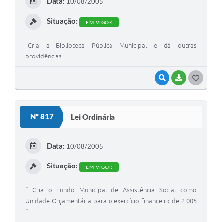
Data:
10/08/2005
I
Situação:
EM VIGOR
"Cria a Biblioteca Pública Municipal e dá outras
providências.”
VISUALIZAR
BAIXAR
G
O
S
Nº 817
Lei Ordinária
T
E
Data:
10/08/2005
I
Situação:
EM VIGOR
“ Cria o Fundo Municipal de Assistência Social como
Unidade Orçamentária para o exercício financeiro de 2.005
“