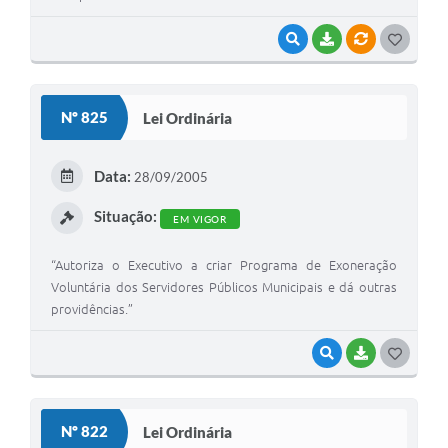
VISUALIZAR
BAIXAR
VÍNCULOS
G
O
S
Nº 825
Lei Ordinária
T
E
Data:
28/09/2005
I
Situação:
EM VIGOR
“Autoriza o Executivo a criar Programa de Exoneração
Voluntária dos Servidores Públicos Municipais e dá outras
providências.”
VISUALIZAR
BAIXAR
G
O
S
Nº 822
Lei Ordinária
T