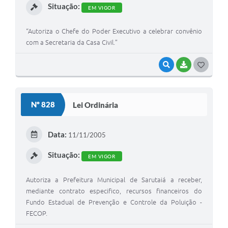
Situação:
EM VIGOR
“Autoriza o Chefe do Poder Executivo a celebrar convênio
com a Secretaria da Casa Civil.”
VISUALIZAR
BAIXAR
G
O
S
Nº 828
Lei Ordinária
T
E
Data:
11/11/2005
I
Situação:
EM VIGOR
Autoriza a Prefeitura Municipal de Sarutaiá a receber,
mediante contrato especifico, recursos financeiros do
Fundo Estadual de Prevenção e Controle da Poluição -
FECOP.