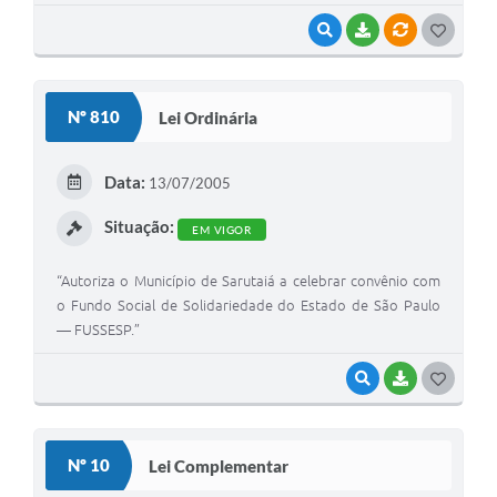
VISUALIZAR
BAIXAR
VÍNCULOS
G
O
S
Nº 810
Lei Ordinária
T
E
Data:
13/07/2005
I
Situação:
EM VIGOR
“Autoriza o Município de Sarutaiá a celebrar convênio com
o Fundo Social de Solidariedade do Estado de São Paulo
— FUSSESP.”
VISUALIZAR
BAIXAR
G
O
S
Nº 10
Lei Complementar
T