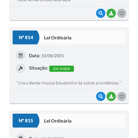
VISUALIZAR
BAIXAR
G
O
S
Nº 814
Lei Ordinária
T
E
Data:
10/08/2005
I
Situação:
EM VIGOR
“ Cria a Banda Musical Estudantil e dá outras providências.”
VISUALIZAR
BAIXAR
G
O
S
Nº 815
Lei Ordinária
T
E