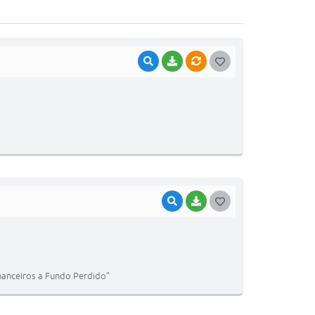
VISUALIZAR
BAIXAR
VÍNCULOS
G
O
S
T
E
I
VISUALIZAR
BAIXAR
G
O
S
T
inanceiros a Fundo Perdido”
E
I