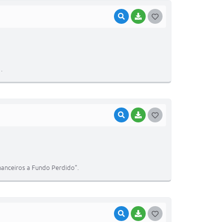
VISUALIZAR
BAIXAR
G
O
S
T
.
E
I
VISUALIZAR
BAIXAR
G
O
S
T
nanceiros a Fundo Perdido”.
E
I
VISUALIZAR
BAIXAR
G