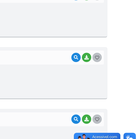
O
S
T
E
I
VISUALIZAR
BAIXAR
G
O
S
T
E
I
VISUALIZAR
BAIXAR
G
O
S