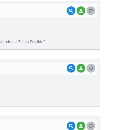
VISUALIZAR
BAIXAR
G
O
S
T
nanceiros a Fundo Perdido”.
E
I
VISUALIZAR
BAIXAR
G
O
S
T
E
I
VISUALIZAR
BAIXAR
G