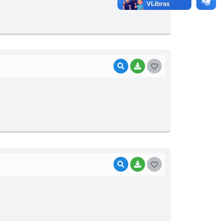
T
E
I
VISUALIZAR
BAIXAR
G
O
S
T
E
I
VISUALIZAR
BAIXAR
G
O
S
T