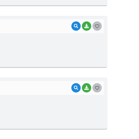
E
I
VISUALIZAR
BAIXAR
G
O
S
T
E
I
VISUALIZAR
BAIXAR
G
O
S
T
E
I