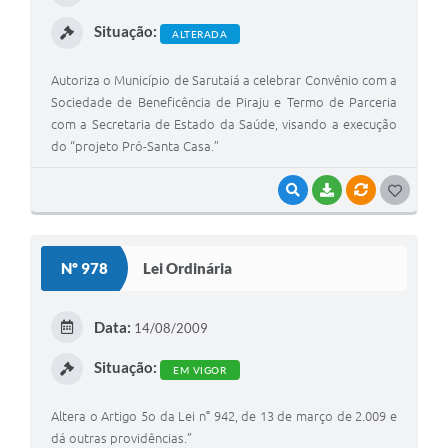
I
Situação:
ALTERADA
Autoriza o Município de Sarutaiá a celebrar Convênio com a
Sociedade de Beneficência de Piraju e Termo de Parceria
com a Secretaria de Estado da Saúde, visando a execução
do “projeto Pró-Santa Casa.”
VISUALIZAR
BAIXAR
VÍNCULOS
G
O
S
Nº 978
Lei Ordinária
T
E
Data:
14/08/2009
I
Situação:
EM VIGOR
Altera o Artigo 5o da Lei n° 942, de 13 de março de 2.009 e
dá outras providências.”