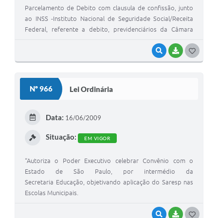
Parcelamento de Debito com clausula de confissão, junto
ao INSS -Instituto Nacional de Seguridade Social/Receita
Federal, referente a debito, previdenciários da Câmara
Municipal de Sarutaiá e da Prefeitura Municipal de
Sarutaiá.”
VISUALIZAR
BAIXAR
G
O
S
Nº 966
Lei Ordinária
T
E
Data:
16/06/2009
I
Situação:
EM VIGOR
“Autoriza o Poder Executivo celebrar Convênio com o
Estado de São Paulo, por intermédio da
Secretaria Educação, objetivando aplicação do Saresp nas
Escolas Municipais.
VISUALIZAR
BAIXAR
G