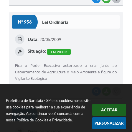
O
S
Nº 956
Lei Ordinária
T
E
Data:
20/05/2009
I
Situação:
EM VIGOR
Fica o Poder Executivo autorizado a criar junto ao
Departamento de Agricultura o Meio Ambiente a figura do
Vigilante Ecológico
VISUALIZAR
BAIXAR
G
Prefeitura de Sarutaiá - SP e os cookies: nosso site
O
usa cookies para melhorar a sua experiência de
ACEITAR
S
navegação. Ao continuar você concorda com a
Nº 952
Lei Ordinária
T
nossa
Política de Cookies
e
Privacidade
.
PERSONALIZAR
E
Data: