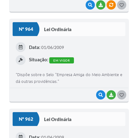
VISUALIZAR
BAIXAR
VÍNCULOS
G
O
S
Nº 964
Lei Ordinária
T
E
Data:
01/06/2009
I
Situação:
EM VIGOR
“Dispõe sobre o Selo "Empresa Amiga do Meio Ambiente e
dá outras providências.”
VISUALIZAR
BAIXAR
G
O
S
Nº 962
Lei Ordinária
T
E
Data:
01/06/2009