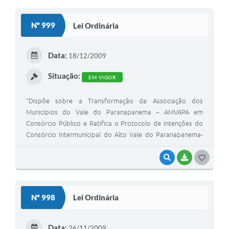
O
S
Nº 999
Lei Ordinária
T
E
Data:
18/12/2009
I
Situação:
EM VIGOR
“Dispõe sobre a Transformação da Associação dos
Municípios do Vale do Paranapanema – AMVAPA em
Consórcio Público e Ratifica o Protocolo de Intenções do
Consórcio Intermunicipal do Alto Vale do Paranapanema-
AMVAPA- consoante os termos da Lei Federal nº. 11.107, de
06 de abri de 2005 e Decreto Federal nº. 6.017, de 17 de
VISUALIZAR
BAIXAR
G
janeiro de 2007 e dá outras providências.”
O
S
Nº 998
Lei Ordinária
T
E
Data:
26/11/2009