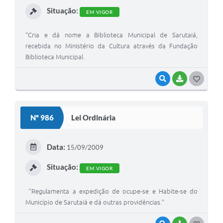
Situação:
EM VIGOR
“Cria e dá nome a Biblioteca Municipal de Sarutaiá,
recebida no Ministério da Cultura através da Fundação
Biblioteca Municipal.
VISUALIZAR
BAIXAR
G
O
S
Nº 986
Lei Ordinária
T
E
Data:
15/09/2009
I
Situação:
EM VIGOR
‘’Regulamenta a expedição de ocupe-se e Habite-se do
Município de Sarutaiá e dá outras providências.”