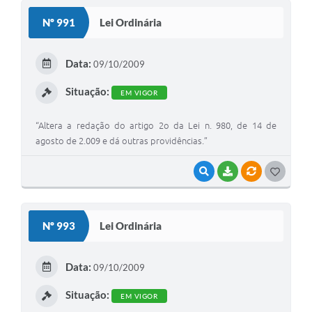
S
Nº 991
Lei Ordinária
T
E
Data:
09/10/2009
I
Situação:
EM VIGOR
“Altera a redação do artigo 2o da Lei n. 980, de 14 de
agosto de 2.009 e dá outras providências.”
VISUALIZAR
BAIXAR
VÍNCULOS
G
O
S
Nº 993
Lei Ordinária
T
E
Data:
09/10/2009
I
Situação:
EM VIGOR