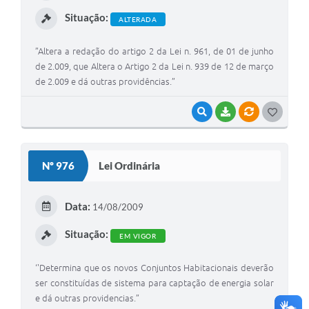
I
Situação:
ALTERADA
”Altera a redação do artigo 2 da Lei n. 961, de 01 de junho
de 2.009, que Altera o Artigo 2 da Lei n. 939 de 12 de março
de 2.009 e dá outras providências.”
VISUALIZAR
BAIXAR
VÍNCULOS
G
O
S
Nº 976
Lei Ordinária
T
E
Data:
14/08/2009
I
Situação:
EM VIGOR
‘'Determina que os novos Conjuntos Habitacionais deverão
ser constituídas de sistema para captação de energia solar
e dá outras providencias.”