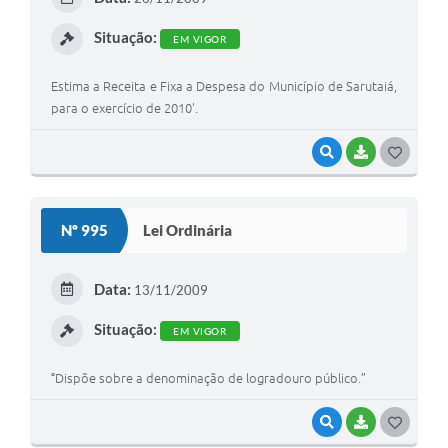
I
Situação:
EM VIGOR
Estima a Receita e Fixa a Despesa do Município de Sarutaiá,
para o exercício de 2010'.
VISUALIZAR
BAIXAR
G
O
S
Nº 995
Lei Ordinária
T
E
Data:
13/11/2009
I
Situação:
EM VIGOR
°Dispõe sobre a denominação de logradouro público.”
VISUALIZAR
BAIXAR
G