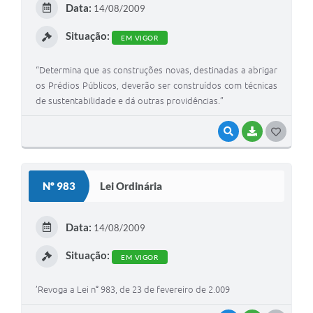
Data:
14/08/2009
I
Situação:
EM VIGOR
“Determina que as construções novas, destinadas a abrigar
os Prédios Públicos, deverão ser construídos com técnicas
de sustentabilidade e dá outras providências.”
VISUALIZAR
BAIXAR
G
O
S
Nº 983
Lei Ordinária
T
E
Data:
14/08/2009
I
Situação:
EM VIGOR
’Revoga a Lei n° 983, de 23 de fevereiro de 2.009