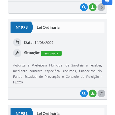
VISUALIZAR
BAIXAR
G
O
S
Nº 973
Lei Ordinária
T
E
Data:
14/08/2009
I
Situação:
EM VIGOR
Autoriza a Prefeitura Municipal de Sarutaiá a receber,
mediante contrato específica, recursos, financeiros do
Fundo Estadual de Prevenção e Controle da Poluição -
FECOP
VISUALIZAR
BAIXAR
G
O
S
Nº 981
Lei Ordinária