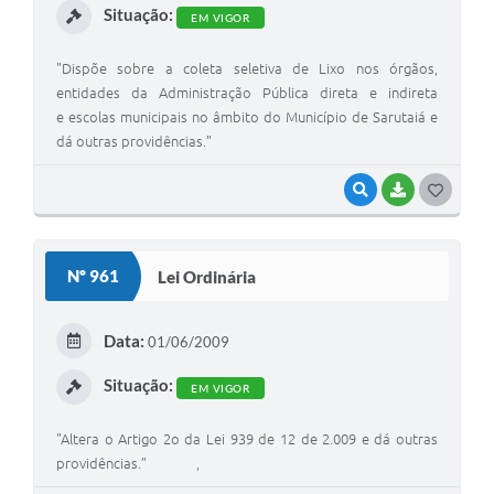
Situação:
EM VIGOR
"Dispõe sobre a coleta seletiva de Lixo nos órgãos,
entidades da Administração Pública direta e indireta
e escolas municipais no âmbito do Município de Sarutaiá e
dá outras providências.”
VISUALIZAR
BAIXAR
G
O
S
Nº 961
Lei Ordinária
T
E
Data:
01/06/2009
I
Situação:
EM VIGOR
"Altera o Artigo 2o da Lei 939 de 12 de 2.009 e dá outras
providências.” ,