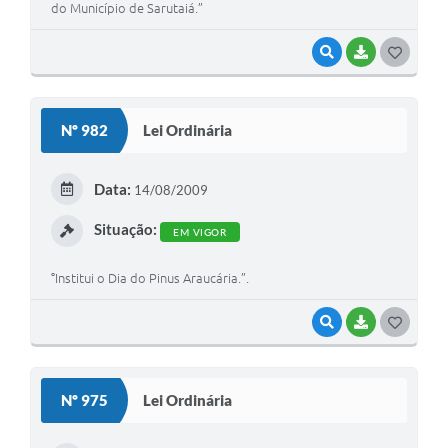
do Município de Sarutaiá.”
VISUALIZAR
BAIXAR
G
O
S
Nº 982
Lei Ordinária
T
E
Data:
14/08/2009
I
Situação:
EM VIGOR
°Institui o Dia do Pinus Araucária.”.
VISUALIZAR
BAIXAR
G
O
S
Nº 975
Lei Ordinária
T
E