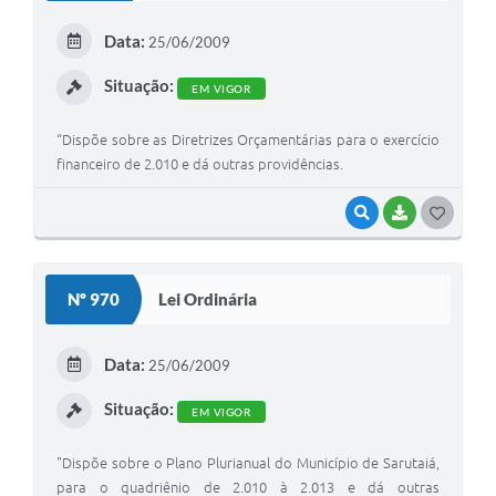
E
Data:
25/06/2009
I
Situação:
EM VIGOR
“Dispõe sobre as Diretrizes Orçamentárias para o exercício
financeiro de 2.010 e dá outras providências.
VISUALIZAR
BAIXAR
G
O
S
Nº 970
Lei Ordinária
T
E
Data:
25/06/2009
I
Situação:
EM VIGOR
"Dispõe sobre o Plano Plurianual do Município de Sarutaiá,
para o quadriênio de 2.010 à 2.013 e dá outras