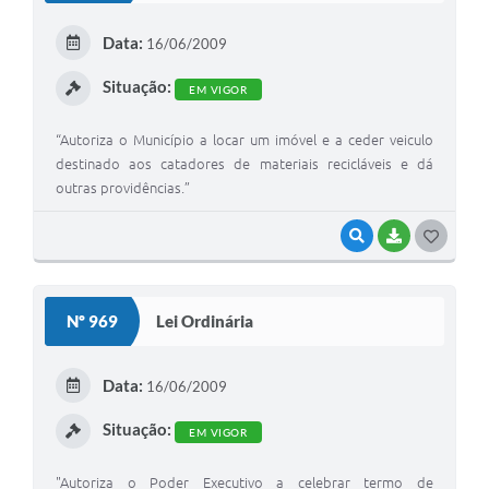
E
Data:
16/06/2009
I
Situação:
EM VIGOR
“Autoriza o Município a locar um imóvel e a ceder veiculo
destinado aos catadores de materiais recicláveis e dá
outras providências.”
VISUALIZAR
BAIXAR
G
O
S
Nº 969
Lei Ordinária
T
E
Data:
16/06/2009
I
Situação:
EM VIGOR
"Autoriza o Poder Executivo a celebrar termo de