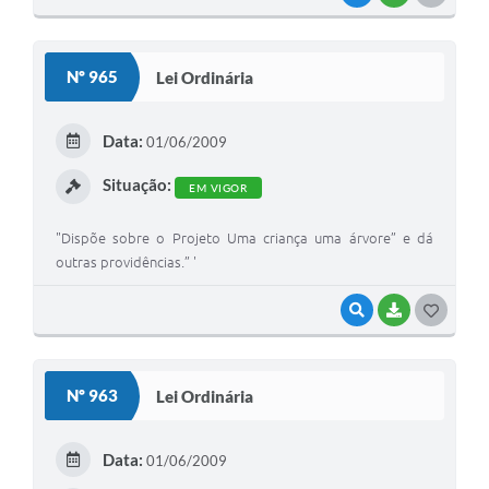
O
S
Nº 965
Lei Ordinária
T
E
Data:
01/06/2009
I
Situação:
EM VIGOR
"Dispõe sobre o Projeto Uma criança uma árvore” e dá
outras providências.” '
VISUALIZAR
BAIXAR
G
O
S
Nº 963
Lei Ordinária
T
E
Data:
01/06/2009
I