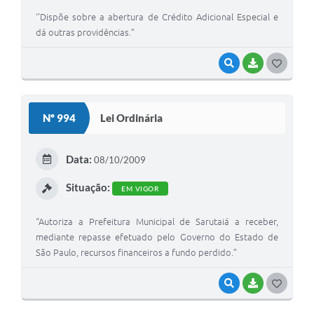
‘'Dispõe sobre a abertura de Crédito Adicional Especial e
dá outras providências.”
VISUALIZAR
BAIXAR
G
O
S
Nº 994
Lei Ordinária
T
E
Data:
08/10/2009
I
Situação:
EM VIGOR
“Autoriza a Prefeitura Municipal de Sarutaiá a receber,
mediante repasse efetuado pelo Governo do Estado de
São Paulo, recursos financeiros a fundo perdido.”
VISUALIZAR
BAIXAR
G
O