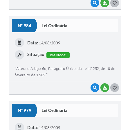
VISUALIZAR
BAIXAR
G
O
S
Nº 984
Lei Ordinária
T
E
Data:
14/08/2009
I
Situação:
EM VIGOR
‘'Altera o Artigo 6o, Parágrafo Único, da Lei n° 252, de 10 de
fevereiro de 1.989.”
VISUALIZAR
BAIXAR
G
O
S
Nº 979
Lei Ordinária
T
E
Data:
14/08/2009