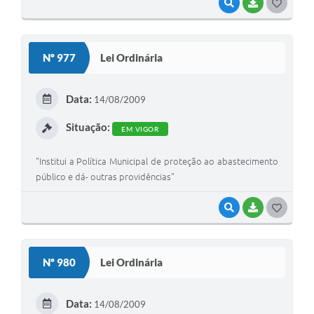
VISUALIZAR
BAIXAR
G
O
S
Nº 977
Lei Ordinária
T
E
Data:
14/08/2009
I
Situação:
EM VIGOR
"Institui a Política Municipal de proteção ao abastecimento
público e dá- outras providências"
VISUALIZAR
BAIXAR
G
O
S
Nº 980
Lei Ordinária
T
E
Data:
14/08/2009