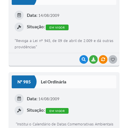
T
E
Data:
14/08/2009
I
Situação:
EM VIGOR
“Revoga a Lei nº 945, de 09 de abril de 2.009 e dá outras
providências”
VISUALIZAR
BAIXAR
VÍNCULOS
G
O
S
Nº 985
Lei Ordinária
T
E
Data:
14/08/2009
I
Situação:
EM VIGOR
“Institui o Calendário de Datas Comemorativas Ambientais