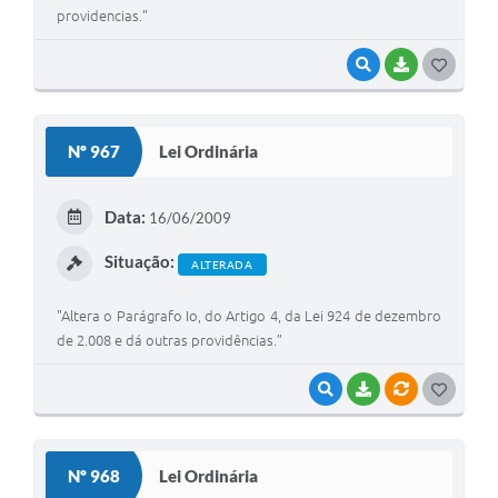
providencias.”
VISUALIZAR
BAIXAR
G
O
S
Nº 967
Lei Ordinária
T
E
Data:
16/06/2009
I
Situação:
ALTERADA
"Altera o Parágrafo Io, do Artigo 4, da Lei 924 de dezembro
de 2.008 e dá outras providências.”
VISUALIZAR
BAIXAR
VÍNCULOS
G
O
S
Nº 968
Lei Ordinária
T